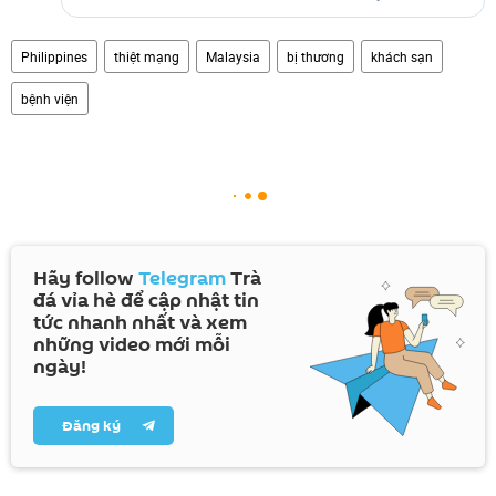
Philippines
thiệt mạng
Malaysia
bị thương
khách sạn
bệnh viện
Hãy follow
Telegram
Trà
đá vỉa hè để cập nhật tin
tức nhanh nhất và xem
những video mới mỗi
ngày!
Đăng ký