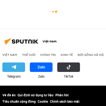
Việt Nam
VIỆT NAM
THẾ GIỚI
CHÍNH TRỊ
KINH TẾ
ĐỜI SỐNG XÃ HỘI
Telegram
Zalo
ТikТоk
Về đề án
Qui định sử dụng tư liệu
Phản hồi
Tiêu chuẩn cộng đồng
Cookie
Chính sách bảo mật