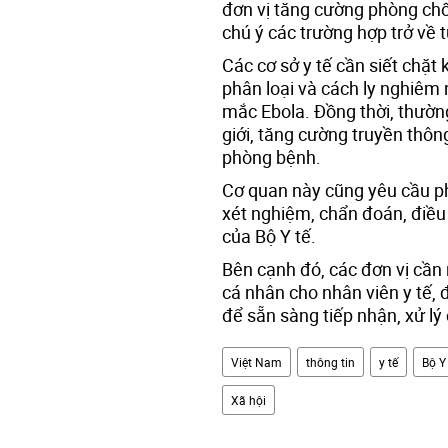
đơn vị tăng cường phòng chố
chú ý các trường hợp trở về 
Các cơ sở y tế cần siết chặt
phân loại và cách ly nghiêm
mắc Ebola. Đồng thời, thường
giới, tăng cường truyền th
phòng bệnh.
Cơ quan này cũng yêu cầu ph
xét nghiệm, chẩn đoán, điều
của Bộ Y tế.
Bên cạnh đó, các đơn vị cần
cá nhân cho nhân viên y tế, đ
để sẵn sàng tiếp nhận, xử l
Việt Nam
thông tin
y tế
Bộ Y
Xã hội