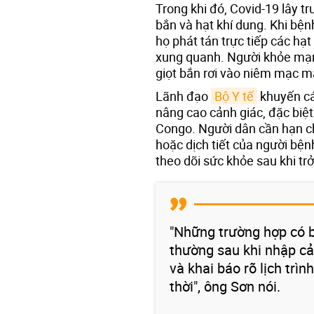
Trong khi đó, Covid-19 lây t
bắn và hạt khí dung. Khi bệnh
họ phát tán trực tiếp các hạ
xung quanh. Người khỏe mạnh
giọt bắn rơi vào niêm mạc m
Lãnh đạo
Bộ Y tế
khuyến cá
nâng cao cảnh giác, đặc biệt
Congo. Người dân cần hạn ch
hoặc dịch tiết của người bện
theo dõi sức khỏe sau khi trở
"Những trường hợp có b
thường sau khi nhập cả
và khai báo rõ lịch trìn
thời", ông Sơn nói.