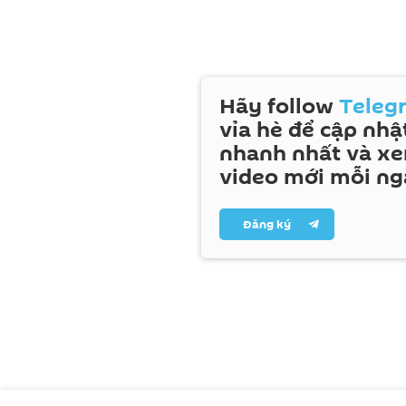
Hãy follow
Teleg
vỉa hè để cập nhật
nhanh nhất và x
video mới mỗi ng
Đăng ký