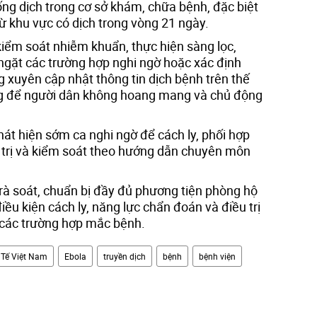
ng dịch trong cơ sở khám, chữa bệnh, đặc biệt
từ khu vực có dịch trong vòng 21 ngày.
 kiểm soát nhiễm khuẩn, thực hiện sàng lọc,
 ngặt các trường hợp nghi ngờ hoặc xác định
 xuyên cập nhật thông tin dịch bệnh trên thế
ông để người dân không hoang mang và chủ động
át hiện sớm ca nghi ngờ để cách ly, phối hợp
 trị và kiểm soát theo hướng dẫn chuyên môn
 rà soát, chuẩn bị đầy đủ phương tiện phòng hộ
iều kiện cách ly, năng lực chẩn đoán và điều trị
ý các trường hợp mắc bệnh.
 Tế Việt Nam
Ebola
truyền dịch
bệnh
bệnh viện