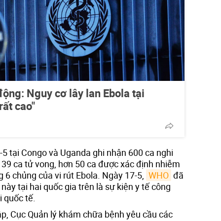
ng: Nguy cơ lây lan Ebola tại
ất cao"
5 tại Congo và Uganda ghi nhận 600 ca nghi
139 ca tử vong, hơn 50 ca được xác định nhiễm
 6 chủng của vi rút Ebola. Ngày 17-5,
WHO
đã
ày tại hai quốc gia trên là sự kiện y tế công
 quốc tế.
p, Cục Quản lý khám chữa bệnh yêu cầu các