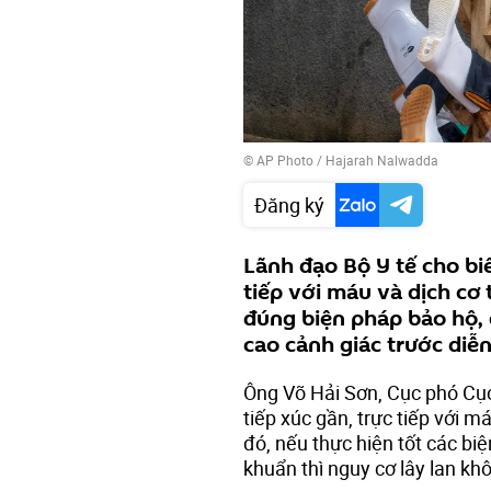
© AP Photo / Hajarah Nalwadda
Đăng ký
Lãnh đạo Bộ Y tế cho biế
tiếp với máu và dịch cơ
đúng biện pháp bảo hộ,
cao cảnh giác trước diễn
Ông Võ Hải Sơn, Cục phó Cụ
tiếp xúc gần, trực tiếp với m
đó, nếu thực hiện tốt các b
khuẩn thì nguy cơ lây lan kh