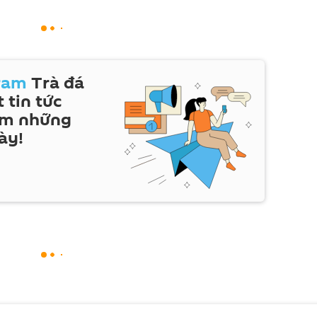
ram
Trà đá
 tin tức
em những
ày!