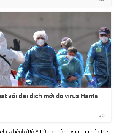
mặt với đại dịch mới do virus Hanta
chữa bệnh (Bộ Y tế) ban hành văn bản hỏa tốc