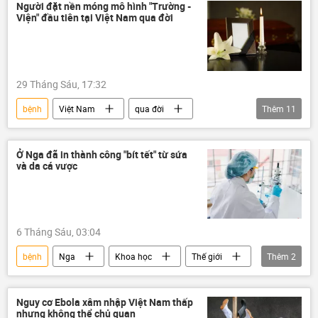
bệnh nhân
WHO
Sức khoẻ
Người đặt nền móng mô hình "Trường -
Viện" đầu tiên tại Việt Nam qua đời
29 Tháng Sáu, 17:32
bệnh
Việt Nam
qua đời
Thêm
11
Bộ Y Tế Việt Nam
bệnh viện
sáng tạo
Khoa học
Ở Nga đã in thành công "bít tết" từ sứa
và da cá vược
Nhà khoa học
công nghệ
Pháp
Anh
Hà Nội
từ trần
bác sĩ
6 Tháng Sáu, 03:04
bệnh
Nga
Khoa học
Thế giới
Thêm
2
Nhà khoa học
Công nghiệp
Nguy cơ Ebola xâm nhập Việt Nam thấp
nhưng không thể chủ quan