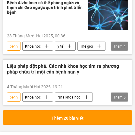
thực phẩm
an toàn thực phẩm
Bệnh Alzheimer có thể phòng ngừa và
thậm chí đảo ngược quá trình phát triển
Hải Phòng
công an
Pháp luật
bệnh
28 Tháng Mười Hai 2025, 00:36
bệnh
Khoa học
y tế
Thế giới
Thêm
4
bệnh Alzheimer
Nhà khoa học
não
chữa bệnh
Liệu pháp đột phá. Các nhà khoa học tìm ra phương
pháp chữa trị một căn bệnh nan y
4 Tháng Mười Hai 2025, 19:21
bệnh
Khoa học
Nhà khoa học
Thêm
5
Nga
chuyên gia
bệnh nhân
y tế
bệnh tiểu đường
Thêm 20 bài viết