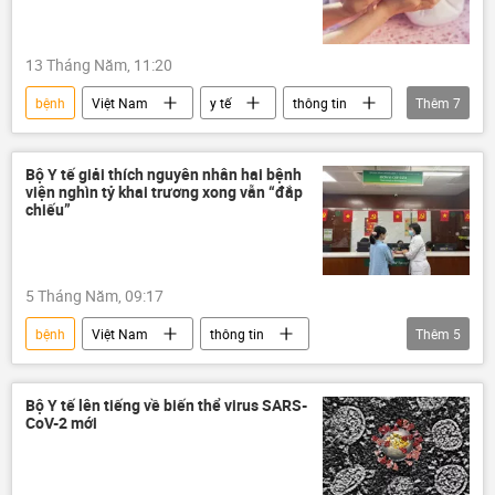
13 Tháng Năm, 11:20
bệnh
Việt Nam
y tế
thông tin
Thêm
7
mang thai
phụ nữ mang thai
bào thai
chữa bệnh
bệnh viện
Bộ Y tế giải thích nguyên nhân hai bệnh
viện nghìn tỷ khai trương xong vẫn “đắp
Trẻ em
bé sơ sinh
chiếu”
5 Tháng Năm, 09:17
bệnh
Việt Nam
thông tin
Thêm
5
bệnh viện
chữa bệnh
bệnh nhân
Bệnh viện Việt Đức
BV Bạch Mai
Bộ Y tế lên tiếng về biến thể virus SARS-
CoV-2 mới