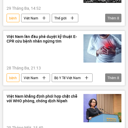
29 Tháng Ba, 14:52
bệnh
Việt Nam
Thế giới
Thêm
8
Chính trị
y tế
Bộ Y Tế Việt Nam
WHO
Covid-19 tại Việt Nam
Việt Nam lần đầu phê duyệt kỹ thuật E-
CPR cứu bệnh nhân ngừng tim
Ảnh hưởng về kinh tế-xã hội của đại dịch COVID-19
virus
chữa bệnh
28 Tháng Ba, 21:13
bệnh
Việt Nam
Bộ Y Tế Việt Nam
Thêm
8
Chính trị
bệnh viện
bệnh nhân
trái tim
y tế
bác sĩ
Việt Nam khẳng định phối hợp chặt chẽ
với WHO phòng, chống dịch Nipah
chữa bệnh
Gia Định
29 Tháng Một, 15:40