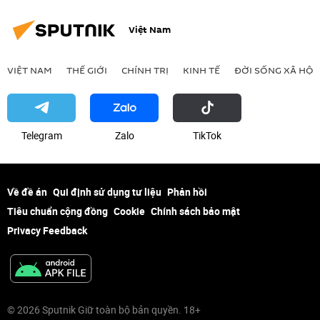
Việt Nam
VIỆT NAM
THẾ GIỚI
CHÍNH TRỊ
KINH TẾ
ĐỜI SỐNG XÃ HỘI
Telegram
Zalo
ТikТоk
Về đề án
Qui định sử dụng tư liệu
Phản hồi
Tiêu chuẩn cộng đồng
Cookie
Chính sách bảo mật
Privacy Feedback
© 2026 Sputnik Giữ toàn bộ bản quyền. 18+