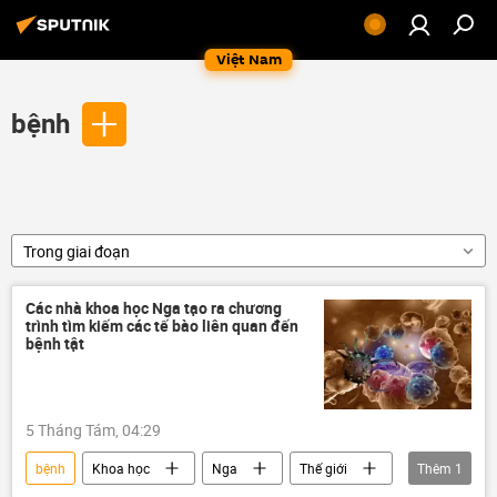
Việt Nam
bệnh
Trong giai đoạn
Các nhà khoa học Nga tạo ra chương
trình tìm kiếm các tế bào liên quan đến
bệnh tật
5 Tháng Tám, 04:29
bệnh
Khoa học
Nga
Thế giới
Thêm
1