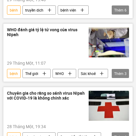
bệnh
truyền dịch
bệnh viện
Thêm
6
chữa bệnh
virus
Việt Nam
Bộ Ngoại giao Việt Nam
thông tin
WHO đánh giá tỷ lệ tử vong của virus
Nipah
họp báo
29 Tháng Một, 11:07
bệnh
Thế giới
WHO
Sức khoẻ
Thêm
3
Ấn Độ
virus
Xã hội
Chuyên gia cho rằng so sánh virus Nipah
với COVID-19 là không chính xác
28 Tháng Một, 19:34