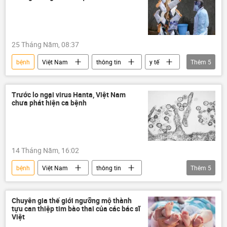
25 Tháng Năm, 08:37
bệnh
Việt Nam
thông tin
y tế
Thêm
5
Bộ Y Tế Việt Nam
Ebola
truyền dịch
bệnh viện
Xã hội
Trước lo ngại virus Hanta, Việt Nam
chưa phát hiện ca bệnh
14 Tháng Năm, 16:02
bệnh
Việt Nam
thông tin
Thêm
5
truyền dịch
Xã hội
Bộ Ngoại giao Việt Nam
Bộ Y Tế Việt Nam
Chuyên gia thế giới ngưỡng mộ thành
tựu can thiệp tim bào thai của các bác sĩ
virus
Việt