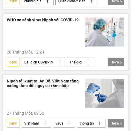
bệnh
chuyên gia
Quan điểm-Ý kiến
Thêm
6
Ảnh hưởng về kinh tế-xã hội của đại dịch COVID-19
virus
y tế
Thế giới
WHO so sánh virus Nipah với COVID-19
chữa bệnh
Ấn Độ
28 Tháng Một, 12:24
bệnh
Đại dịch COVID-19
Thế giới
Thêm
5
Sức khoẻ
Xã hội
WHO
virus
Ấn Độ
Nipah tái xuất tại Ấn Độ, Việt Nam tăng
cường theo dõi nguy cơ xâm nhập
27 Tháng Một, 09:50
bệnh
Việt Nam
virus
thông tin
Thêm
4