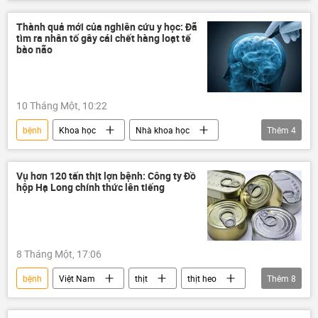
Bộ Y Tế Việt Nam
chữa bệnh
Xã hội
Ấn Độ
Thành quả mới của nghiên cứu y học: Đã
tìm ra nhân tố gây cái chết hàng loạt tế
bào não
10 Tháng Một, 10:22
bệnh
Khoa học
Nhà khoa học
Thêm
4
Nga
bệnh Alzheimer
não
y tế
Vụ hơn 120 tấn thịt lợn bệnh: Công ty Đồ
hộp Hạ Long chính thức lên tiếng
8 Tháng Một, 17:06
bệnh
Việt Nam
thịt
thịt heo
Thêm
8
Kinh doanh
Kinh tế
doanh nghiệp