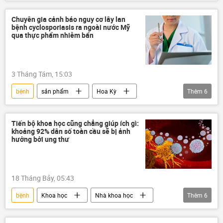
Nhà khoa học
Chuyên gia cảnh báo nguy cơ lây lan
bệnh cyclosporiasis ra ngoài nước Mỹ
qua thực phẩm nhiễm bẩn
3 Tháng Tám, 15:03
bệnh
sản phẩm
Hoa Kỳ
Thêm
6
Nhà khoa học
thực phẩm
điều tra
Thế giới
Quan điểm-Ý kiến
Tiến bộ khoa học cũng chẳng giúp ích gì:
khoảng 92% dân số toàn cầu sẽ bị ảnh
chuyên gia
hưởng bởi ung thư
18 Tháng Bảy, 05:43
bệnh
Khoa học
Nhà khoa học
Thêm
6
ung thư
Thế giới
y tế