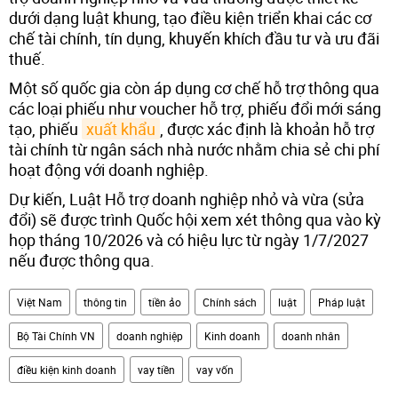
dưới dạng luật khung, tạo điều kiện triển khai các cơ
chế tài chính, tín dụng, khuyến khích đầu tư và ưu đãi
thuế.
Một số quốc gia còn áp dụng cơ chế hỗ trợ thông qua
các loại phiếu như voucher hỗ trợ, phiếu đổi mới sáng
tạo, phiếu
xuất khẩu
, được xác định là khoản hỗ trợ
tài chính từ ngân sách nhà nước nhằm chia sẻ chi phí
hoạt động với doanh nghiệp.
Dự kiến, Luật Hỗ trợ doanh nghiệp nhỏ và vừa (sửa
đổi) sẽ được trình Quốc hội xem xét thông qua vào kỳ
họp tháng 10/2026 và có hiệu lực từ ngày 1/7/2027
nếu được thông qua.
Việt Nam
thông tin
tiền ảo
Chính sách
luật
Pháp luật
Bộ Tài Chính VN
doanh nghiệp
Kinh doanh
doanh nhân
điều kiện kinh doanh
vay tiền
vay vốn