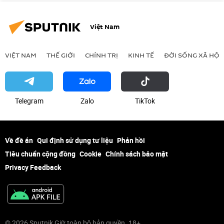
Việt Nam
VIỆT NAM
THẾ GIỚI
CHÍNH TRỊ
KINH TẾ
ĐỜI SỐNG XÃ HỘI
Telegram
Zalo
ТikТоk
Về đề án
Qui định sử dụng tư liệu
Phản hồi
Tiêu chuẩn cộng đồng
Cookie
Chính sách bảo mật
Privacy Feedback
© 2026 Sputnik Giữ toàn bộ bản quyền. 18+