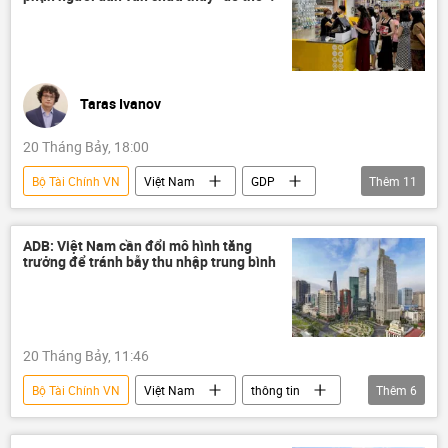
Quốc hội
dự án
Taras Ivanov
20 Tháng Bảy, 18:00
Bộ Tài Chính VN
Việt Nam
GDP
Thêm
11
tăng trưởng kinh tế
Kinh tế
thu nhập
FDI
xuất nhập khẩu
ADB: Việt Nam cần đổi mô hình tăng
trưởng để tránh bẫy thu nhập trung bình
đầu tư
người tiêu dùng
sản xuất
công nghệ
Quan điểm-Ý kiến
Tác giả
20 Tháng Bảy, 11:46
Bộ Tài Chính VN
Việt Nam
thông tin
Thêm
6
ODA
tài chính
Kinh tế