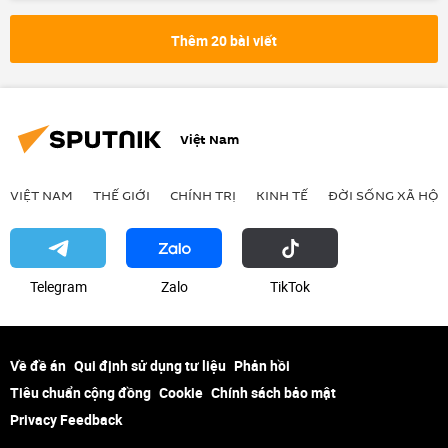
Hội nghị thượng đỉnh Nga-ASEAN 2026
Bộ Tài chính Nga
Hợp tác Nga-Việt
Thêm 20 bài viết
hợp tác
Kinh tế
quan hệ thương mại
thương mại
doanh nghiệp
đầu tư
Việt Nam
Kinh doanh
thuế
EAEU
VIỆT NAM
THẾ GIỚI
CHÍNH TRỊ
KINH TẾ
ĐỜI SỐNG XÃ HỘI
Telegram
Zalo
ТikТоk
Về đề án
Qui định sử dụng tư liệu
Phản hồi
Tiêu chuẩn cộng đồng
Cookie
Chính sách bảo mật
Privacy Feedback