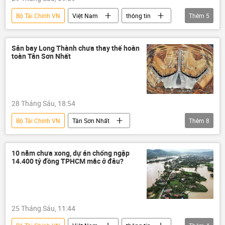
Bộ Tài Chính VN
Việt Nam
thông tin
Thêm
5
môi trường
sinh thái-môi trường
Bộ Tài nguyên và Môi trường
Sân bay Long Thành chưa thay thế hoàn
toàn Tân Sơn Nhất
thị trường chứng khoán
sàn chứng khoán
28 Tháng Sáu, 18:54
Bộ Tài Chính VN
Tân Sơn Nhất
Thêm
8
Long Thành
Sân bay Long Thành
Việt Nam
Bộ Xây dựng
10 năm chưa xong, dự án chống ngập
14.400 tỷ đồng TPHCM mắc ở đâu?
Lê Minh Hưng
Cảng hàng không Việt Nam (ACV)
Sân bay
Chính phủ
25 Tháng Sáu, 11:44