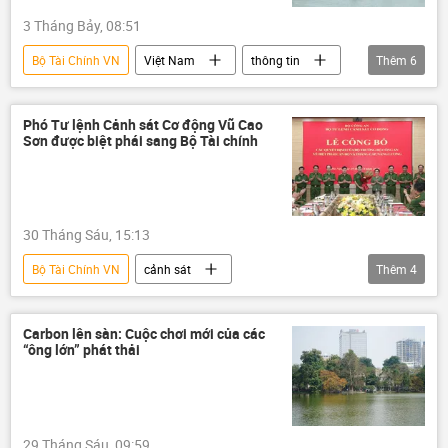
Kazan
St. Petersburg
3 Tháng Bảy, 08:51
Novosibirsk
Bộ Tài Chính VN
Việt Nam
thông tin
Thêm
6
doanh nghiệp
Kinh doanh
sản xuất
xuất khẩu
Phó Tư lệnh Cảnh sát Cơ động Vũ Cao
Sơn được biệt phái sang Bộ Tài chính
xuất nhập khẩu
Bộ Công Thương
30 Tháng Sáu, 15:13
Bộ Tài Chính VN
cảnh sát
Thêm
4
Cảnh sát Việt Nam
Chính trị
Việt Nam
Bộ Công an Việt Nam
Carbon lên sàn: Cuộc chơi mới của các
“ông lớn” phát thải
29 Tháng Sáu, 09:59