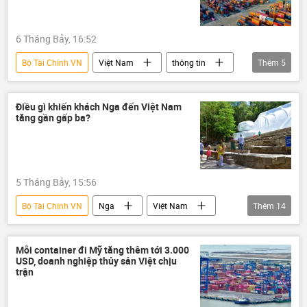
tăng trưởng kinh tế
6 Tháng Bảy, 16:52
Bộ Tài Chính VN
Việt Nam
thông tin
Thêm
5
Kinh tế
xuất khẩu
xuất nhập khẩu
thương mại
logistics
Điều gì khiến khách Nga đến Việt Nam
tăng gần gấp ba?
5 Tháng Bảy, 15:56
Bộ Tài Chính VN
Nga
Việt Nam
Thêm
14
Du lịch
Trung Quốc
Hàn Quốc
Châu Âu
Covid-19 tại Việt Nam
Mỗi container đi Mỹ tăng thêm tới 3.000
USD, doanh nghiệp thủy sản Việt chịu
Nha Trang
Phú Quốc
Đà Nẵng
trận
Mũi Né
Kinh tế
Moskva