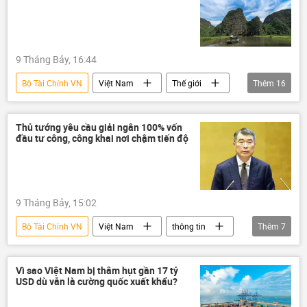
Petrovietnam
Châu Á
9 Tháng Bảy, 16:44
Bộ Tài Chính VN
Việt Nam
Thế giới
Thêm
16
Ấn Độ
kim cương
Tổng Cục Hải quan
Bộ Công Thương
Thủ tướng yêu cầu giải ngân 100% vốn
đầu tư công, công khai nơi chậm tiến độ
usd
Hoa Kỳ
Trung Quốc
Hồng Kông
Nhật Bản
Canada
Mauritius
Armenia
Israel
9 Tháng Bảy, 15:02
Thái Lan
Lào
SSI
Bộ Tài Chính VN
Việt Nam
thông tin
Thêm
7
Lê Minh Hưng
Thủ tướng
Chính phủ
giải ngân
Kinh tế
Vì sao Việt Nam bị thâm hụt gần 17 tỷ
USD dù vẫn là cường quốc xuất khẩu?
chiến lược phát triển kinh tế