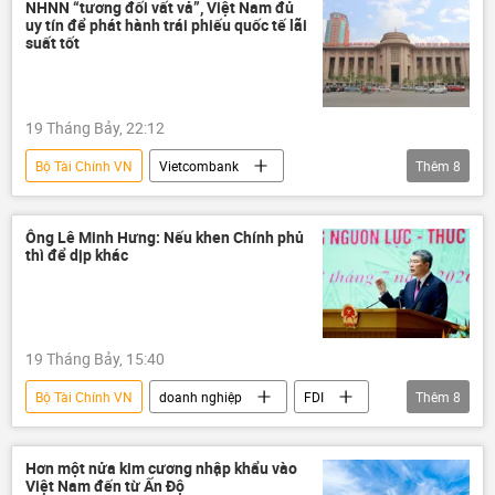
chiến lược phát triển kinh tế
NHNN “tương đối vất vả”, Việt Nam đủ
uy tín để phát hành trái phiếu quốc tế lãi
tăng trưởng kinh tế
kinh tế thị trường
suất tốt
19 Tháng Bảy, 22:12
Bộ Tài Chính VN
Vietcombank
Thêm
8
doanh nghiệp
Chính phủ
Ngân hàng Nhà nước
Ông Lê Minh Hưng: Nếu khen Chính phủ
thì để dịp khác
Ngân hàng Nhà nước VN
Thái Lan
GDP
Malaysia
Trung Quốc
19 Tháng Bảy, 15:40
Bộ Tài Chính VN
doanh nghiệp
FDI
Thêm
8
Việt Nam
Chính trị
Lê Minh Hưng
sản xuất
Kinh doanh
logistics
Hơn một nửa kim cương nhập khẩu vào
Việt Nam đến từ Ấn Độ