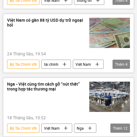
Bộ Tài Chính VN
Việt Nam
thông tin
Thêm
4
doanh nghiệp
ngập lụt
chống ngập
Chính phủ
Việt Nam có gần 88 tỷ USD dự trữ ngoại
hối
24 Tháng Sáu, 19:54
Bộ Tài Chính VN
tài chính
Việt Nam
Thêm
4
Ngân hàng Nhà nước
ngân hàng
Kinh tế
thông tin
Nga - Việt cùng tìm cách gỡ “nút thắt”
trong hợp tác thương mại
18 Tháng Sáu, 10:52
Bộ Tài Chính VN
Việt Nam
Nga
Thêm
12