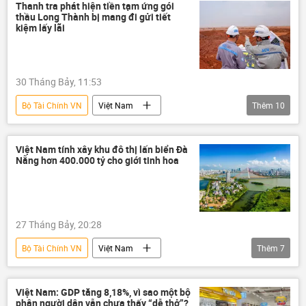
Tổng bí thư
xe ô-tô
Hà Nội
Thanh tra phát hiện tiền tạm ứng gói
thầu Long Thành bị mang đi gửi tiết
Bộ Chính Trị VN
kiệm lấy lãi
30 Tháng Bảy, 11:53
Bộ Tài Chính VN
Việt Nam
Thêm
10
Cảng hàng không Việt Nam (ACV)
Bộ Xây dựng
Long Thành
Việt Nam tính xây khu đô thị lấn biển Đà
Nẵng hơn 400.000 tỷ cho giới tinh hoa
Sân bay Long Thành
sai phạm
tham nhũng vặt
tham nhũng
Сuộc chiến chống tham nhũng ở Việt Nam
27 Tháng Bảy, 20:28
Tham ô tài sản
tham ô
Bộ Tài Chính VN
Việt Nam
Thêm
7
Bộ trưởng Tài chính VN
thông tin
Đà Nẵng
Kinh tế
Chính trị
Việt Nam: GDP tăng 8,18%, vì sao một bộ
phận người dân vẫn chưa thấy “dễ thở”?