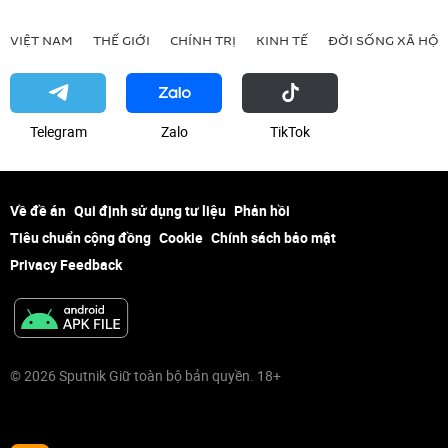
VIỆT NAM
THẾ GIỚI
CHÍNH TRỊ
KINH TẾ
ĐỜI SỐNG XÃ HỘI
Telegram
Zalo
ТikТоk
Về đề án
Qui định sử dụng tư liệu
Phản hồi
Tiêu chuẩn cộng đồng
Cookie
Chính sách bảo mật
Privacy Feedback
© 2026 Sputnik Giữ toàn bộ bản quyền. 18+