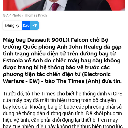
© AP Photo / Thomas Krych
Đăng ký
Máy bay Dassault 900LX Falcon chở Bộ
trưởng Quốc phòng Anh John Healey đã gặp
tình trạng nhiễu điện tử trên đường bay từ
Estonia về Anh do chiếc máy bay này không
được trang bị hệ thống bảo vệ trước các
phương tiện tác chiến điện tử (Electronic
Warfare - EW) - báo The Times (Anh) đưa tin.
Trước đó, tờ The Times cho biết hệ thống định vị GPS
của máy bay đã mất tín hiệu trong toàn bộ chuyến
bay kéo dài khoảng ba giờ, buộc các phi công phải sử
dụng hệ thống dẫn đường quán tính. Để khôi phục tín
hiệu vệ tinh, cần phải khởi động lại thiết bị trên máy
bay, tuy nhiên, điều này không thể thực hiện trong lúc