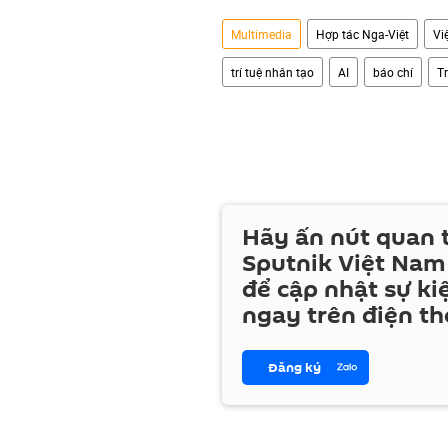
Multimedia
Hợp tác Nga-Việt
Vi
trí tuệ nhân tạo
AI
báo chí
T
Hãy ấn nút quan
Sputnik Việt Nam
để cập nhật sự ki
ngay trên điện th
Đăng ký