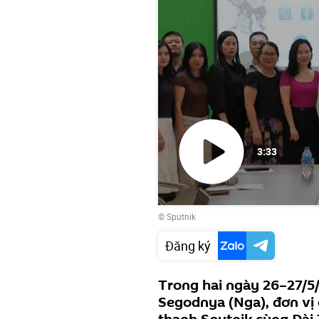
3:33
Phát
© Sputnik
video
Đăng ký
Trong hai ngày 26–27/5
Segodnya (Nga), đơn vị