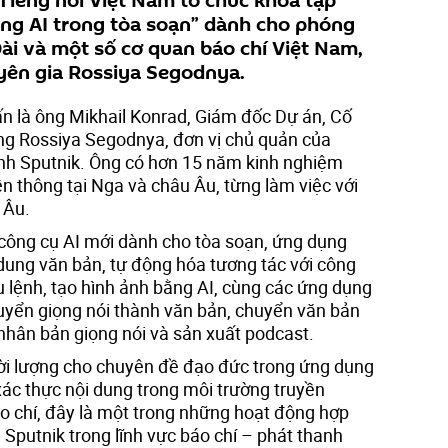
Tiếng nói Việt Nam tổ chức khóa tập
ng AI trong tòa soạn” dành cho phóng
Đài và một số cơ quan báo chí Việt Nam,
yên gia Rossiya Segodnya.
n là ông Mikhail Konrad, Giám đốc Dự án, Cố
ng Rossiya Segodnya, đơn vị chủ quản của
nh Sputnik. Ông có hơn 15 năm kinh nghiệm
ền thông tại Nga và châu Âu, từng làm việc với
 Âu.
công cụ AI mới dành cho tòa soạn, ứng dụng
i dung văn bản, tự động hóa tương tác với công
u lệnh, tạo hình ảnh bằng AI, cùng các ứng dụng
uyển giọng nói thành văn bản, chuyển văn bản
 nhân bản giọng nói và sản xuất podcast.
ời lượng cho chuyên đề đạo đức trong ứng dụng
xác thực nội dung trong môi trường truyền
o chí, đây là một trong những hoạt động hợp
Sputnik trong lĩnh vực báo chí – phát thanh