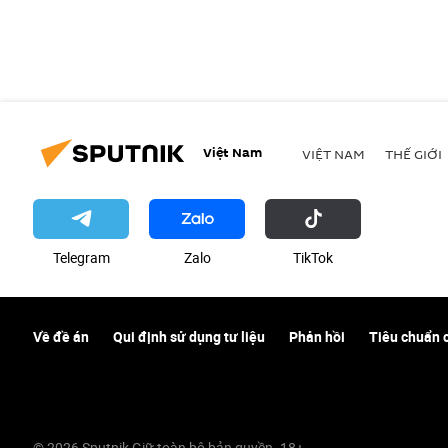
Việt Nam
VIỆT NAM
THẾ GIỚI
Telegram
Zalo
ТikТоk
Về đề án
Qui định sử dụng tư liệu
Phản hồi
Tiêu chuẩn 
© 2026 Sputnik Giữ toàn bộ bản quyền. 18+