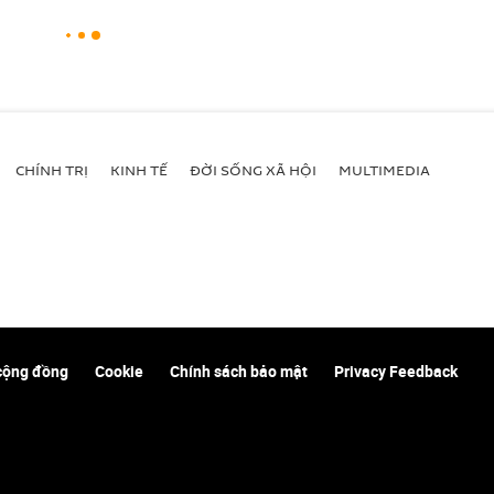
CHÍNH TRỊ
KINH TẾ
ĐỜI SỐNG XÃ HỘI
MULTIMEDIA
cộng đồng
Cookie
Chính sách bảo mật
Privacy Feedback