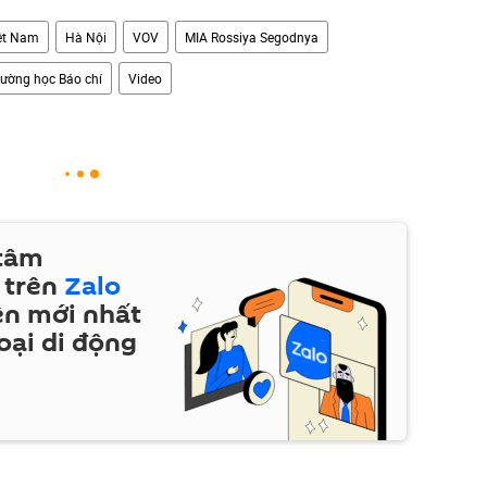
ệt Nam
Hà Nội
VOV
MIA Rossiya Segodnya
rường học Báo chí
Video
 tâm
 trên
Zalo
ện mới nhất
oại di động