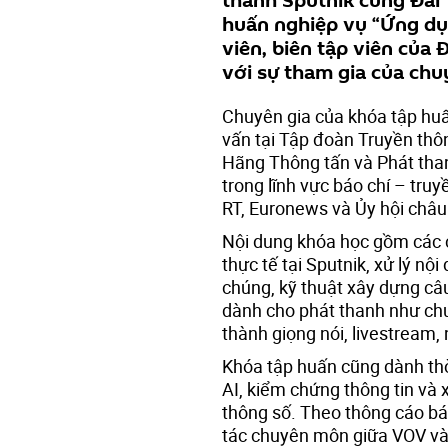
thanh Sputnik cùng Đài 
huấn nghiệp vụ “Ứng dụ
viên, biên tập viên của 
với sự tham gia của chu
Chuyên gia của khóa tập huấ
vấn tại Tập đoàn Truyền thô
Hãng Thông tấn và Phát tha
trong lĩnh vực báo chí – truy
RT, Euronews và Ủy hội châu
Nội dung khóa học gồm các 
thực tế tại Sputnik, xử lý nộ
chúng, kỹ thuật xây dựng câ
dành cho phát thanh như ch
thành giọng nói, livestream,
Khóa tập huấn cũng dành th
AI, kiểm chứng thông tin và 
thông số. Theo thông cáo bá
tác chuyên môn giữa VOV và 