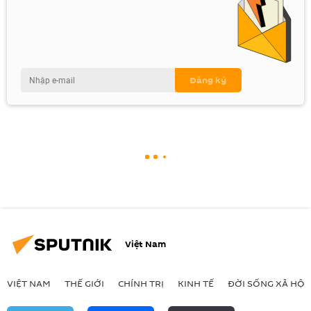
Việt Nam
VIỆT NAM
THẾ GIỚI
CHÍNH TRỊ
KINH TẾ
ĐỜI SỐNG XÃ HỘI