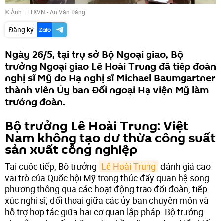
© Ảnh : TTXVN - An Văn Đăng
Đăng ký
Ngày 26/5, tại trụ sở Bộ Ngoại giao, Bộ
trưởng Ngoại giao Lê Hoài Trung đã tiếp đoàn
nghị sĩ Mỹ do Hạ nghị sĩ Michael Baumgartner
thành viên Ủy ban Đối ngoại Hạ viện Mỹ làm
trưởng đoàn.
Bộ trưởng Lê Hoài Trung: Việt
Nam không tạo dư thừa công suất
sản xuất công nghiệp
Tại cuộc tiếp, Bộ trưởng
Lê Hoài Trung
đánh giá cao
vai trò của Quốc hội Mỹ trong thúc đẩy quan hệ song
phương thông qua các hoạt động trao đổi đoàn, tiếp
xúc nghị sĩ, đối thoại giữa các ủy ban chuyên môn và
hỗ trợ hợp tác giữa hai cơ quan lập pháp. Bộ trưởng