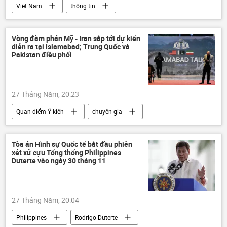
Việt Nam
thông tin
Gìn giữ hòa bình
Cục Gìn giữ hòa bình Việt Nam
Vòng đàm phán Mỹ - Iran sắp tới dự kiến
diễn ra tại Islamabad; Trung Quốc và
Liên Hợp Quốc
Chính trị
Pakistan điều phối
27 Tháng Năm, 20:23
Quan điểm-Ý kiến
chuyên gia
Thế giới
Chính trị
Iran
Hoa Kỳ
Trung Đông
xung đột
Tòa án Hình sự Quốc tế bắt đầu phiên
xét xử cựu Tổng thống Philippines
Pakistan
đàm phán
Duterte vào ngày 30 tháng 11
Donald Trump
27 Tháng Năm, 20:04
Philippines
Rodrigo Duterte