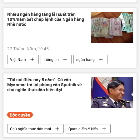
Tòa án Hình sự Quốc tế (ICC)
Thế giới
Nhiều ngân hàng tăng lãi suất trên
10%/năm bất chấp lệnh của Ngân hàng
Nhà nước
27 Tháng Năm, 19:45
Việt Nam
thông tin
ngân hàng
Ngân hàng Nhà nước
Bộ Tài Chính VN
tài chính
Kinh tế
doanh nghiệp
“Tôi nói điều này 5 năm”: Cố vấn
Myanmar trả lời phỏng vấn Sputnik về
chủ nghĩa thực dân hiện đại
Độc quyền
Chủ nghĩa thực dân mới
Quan điểm-Ý kiến
chuyên gia
Thế giới
Chính trị