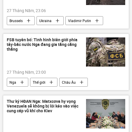
27 Tháng Năm, 23:06
Brussels
Ukraina
Vladimir Putin
Sergey Lavrov
Nga
Vladimir Zelensky
Châu Âu
FSB tuyên bố: Tình hình biên giới phía
tây-bắc nước Nga đang gia tăng căng
phương Tây
Thế giới
Matxcơva
thẳng
Chiến dịch quân sự đặc biệt tại Ukraina
27 Tháng Năm, 23:00
Nga
Thế giới
Châu Âu
NATO
biên giới
căng thẳng biên giới
Phần Lan
Thư ký HĐAN Nga: Matxcơva hy vọng
Venezuela sẽ không bị lôi kéo vào việc
Vùng Baltic
cung cấp vũ khí cho Kiev