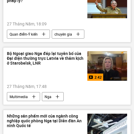
pháp lý?
Quân đội Ukraina
LNR
phương Tây
khủng bố
Chính sách
27 Tháng Năm, 18:09
thiệt mạng
Liên Xô
Quan điểm-Ý kiến
chuyên gia
máy bay không người lái
Thế giới
Chính trị
Cuba
Raul Castro
Hoa Kỳ
Bộ Ngoại giao Nga đáp lại tuyên bố của
Đại diện thường trực Latvia về thảm kịch
ở Starobelsk, LNR
2:42
27 Tháng Năm, 17:48
Multimedia
Nga
Bộ Ngoại giao Nga
Maria Zakharova
Ukraina
Cuộc khủng hoảng ở Ukraina
Những sản phẩm mới của ngành công
nghiệp quốc phòng Nga tại Diễn đàn An
LNR
Lugansk
Thế giới
ninh Quốc tế
Video
Latvia
Liên Hợp Quốc