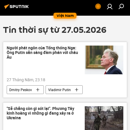
Việt Nam
Tin thời sự từ 27.05.2026
Người phát ngôn сủa Tổng thống Nga:
Ông Putin sẵn sàng đàm phán với châu
Âu
27 Tháng Năm, 23:18
Dmitry Peskov
Vladimir Putin
Nga
Châu Âu
Thế giới
Liên minh châu Âu
EAEU
Armenia
"Sẽ chẳng còn gì sót lại". Phương Tây
kinh hoàng vì những gì đang xảy ra ở
Matxcơva
Ukraina