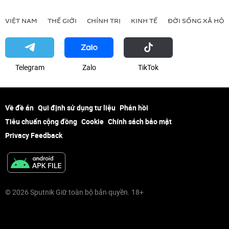
VIỆT NAM
THẾ GIỚI
CHÍNH TRỊ
KINH TẾ
ĐỜI SỐNG XÃ HỘI
Telegram
Zalo
ТikТоk
Về đề án
Qui định sử dụng tư liệu
Phản hồi
Tiêu chuẩn cộng đồng
Cookie
Chính sách bảo mật
Privacy Feedback
© 2026 Sputnik Giữ toàn bộ bản quyền. 18+