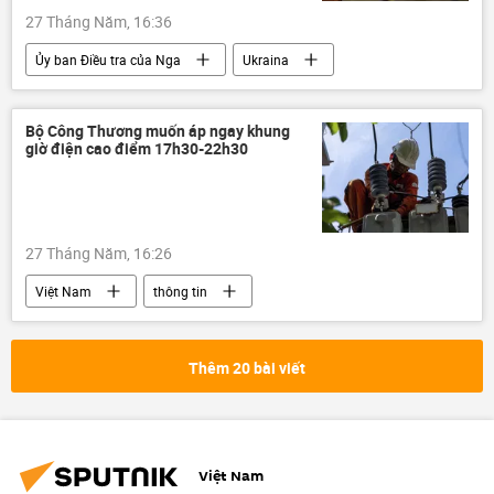
27 Tháng Năm, 16:36
Thế giới
UAV
Ủy ban Điều tra của Nga
Ukraina
máy bay không người lái
Quân sự
Cuộc khủng hoảng ở Ukraina
Hoa Kỳ
Thế giới
Bộ Quốc phòng Mỹ
Nga
Bộ Công Thương muốn áp ngay khung
giờ điện cao điểm 17h30-22h30
Quân sự
sinh học
27 Tháng Năm, 16:26
Việt Nam
thông tin
Bộ Công Thương
Chính trị
điện
Thêm 20 bài viết
Việt Nam