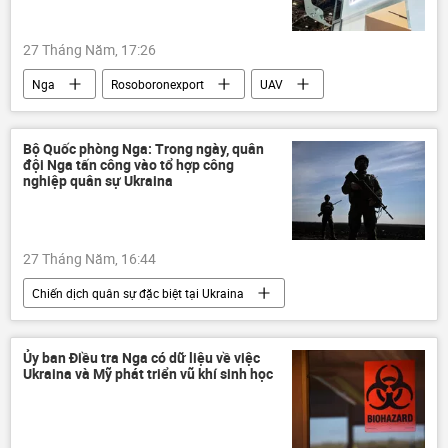
27 Tháng Năm, 17:26
Nga
Rosoboronexport
UAV
Kalashnikov
Almaz-Antey
"Rostec"
Bộ Quốc phòng Nga: Trong ngày, quân
đội Nga tấn công vào tổ hợp công
nghiệp quân sự Ukraina
27 Tháng Năm, 16:44
Chiến dịch quân sự đặc biệt tại Ukraina
Nga
Quân đội Nga
Bộ Quốc phòng Nga
Ukraina
Ủy ban Điều tra Nga có dữ liệu về việc
Ukraina và Mỹ phát triển vũ khí sinh học
Quân đội Ukraina
Cuộc khủng hoảng ở Ukraina
xung đột quân sự
xung đột