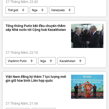
27 Tháng Năm, 22:42
Thế giới
Nga
Venezuela
Hoa Kỳ
Nicolas Maduro
Hội đồng An ninh Nga
an ninh quốc phòng
Tổng thống Putin bắt đầu chuyến thăm
cấp Nhà nước tới Cộng hoà Kazakhstan
Kiev
Sergei Shoigu
27 Tháng Năm, 22:10
Vladimir Putin
Nga
Kazakhstan
Thế giới
Kassym-Zhomart Tokayev
Matxcơva
Astana
Việt Nam đăng ký thêm 7 lực lượng mới
gìn giữ hòa bình Liên hợp quốc
27 Tháng Năm, 21:56