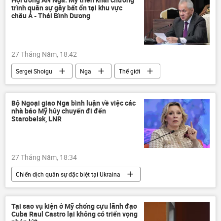
trình quân sự gây bất ổn tại khu vực
châu Á - Thái Bình Dương
27 Tháng Năm, 18:42
Sergei Shoigu
Nga
Thế giới
Thái Bình Dương
Châu Á
Đông Nam Á
tên lửa
Bộ Ngoại giao Nga bình luận về việc các
nhà báo Mỹ hủy chuyến đi đến
Hội đồng An ninh Nga
ASEAN
Starobelsk, LNR
27 Tháng Năm, 18:34
Chiến dịch quân sự đặc biệt tại Ukraina
Maria Zakharova
Nga
Bộ Ngoại giao Nga
Thế giới
Tại sao vụ kiện ở Mỹ chống cựu lãnh đạo
Cuba Raul Castro lại không có triển vọng
Chính trị
Ukraina