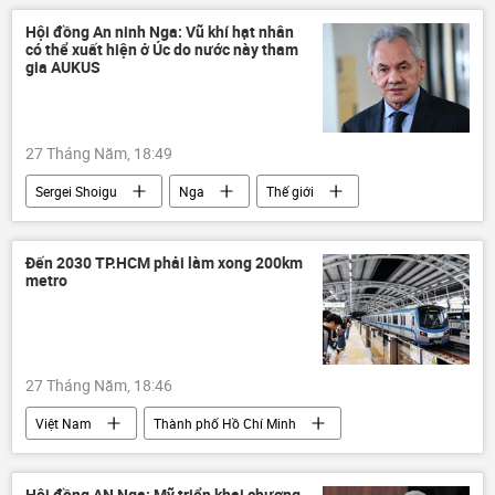
Myanmar
Hội đồng An ninh Nga: Vũ khí hạt nhân
có thể xuất hiện ở Úc do nước này tham
gia AUKUS
27 Tháng Năm, 18:49
Sergei Shoigu
Nga
Thế giới
AUKUS
Thái Bình Dương
Á-Thái Bình Dương
Châu Á
Đến 2030 TP.HCM phải làm xong 200km
metro
Nhật Bản
Hàn Quốc
ASEAN
27 Tháng Năm, 18:46
Việt Nam
Thành phố Hồ Chí Minh
thông tin
Bộ Chính Trị VN
metro
Hội đồng AN Nga: Mỹ triển khai chương