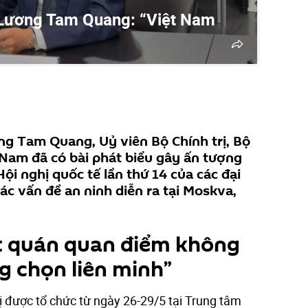
Lương Tam Quang: “Việt Nam
g Tam Quang, Uỷ viên Bộ Chính trị, Bộ
Nam đã có bài phát biểu gây ấn tượng
i nghị quốc tế lần thứ 14 của các đại
ác vấn đề an ninh diễn ra tại Moskva,
t quán quan điểm không
g chọn liên minh”
ị được tổ chức từ ngày 26-29/5 tại Trung tâm