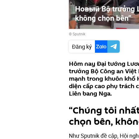
Новый Bộ trưởng 
không chọn bên”
© Sputnik
Đăng ký
Hôm nay Đại tướng Lươn
trưởng Bộ Công an Việt 
mạnh trong khuôn khổ Hộ
diện cấp cao phụ trách c
Liên bang Nga.
“Chúng tôi nhấ
chọn bên, khôn
Như Sputnik đề cập, Hội ngh