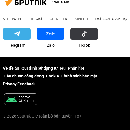
Việt Nam
VIỆT NAM
THẾ GIỚI
CHÍNH TRỊ
KINH TẾ
ĐỜI SỐNG XÃ HỘI
Telegram
Zalo
ТikТоk
Về đề án
Qui định sử dụng tư liệu
Phản hồi
Tiêu chuẩn cộng đồng
Cookie
Chính sách bảo mật
Privacy Feedback
© 2026 Sputnik Giữ toàn bộ bản quyền. 18+