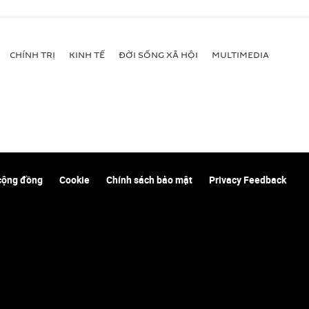
CHÍNH TRỊ
KINH TẾ
ĐỜI SỐNG XÃ HỘI
MULTIMEDIA
cộng đồng
Cookie
Chính sách bảo mật
Privacy Feedback