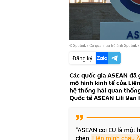
© Sputnik / Cơ quan lưu trữ ảnh Sputnik
Đăng ký
Các quốc gia ASEAN đã 
mô hình kinh tế của Liê
hệ thống hải quan thống
Quốc tế ASEAN Lili Yan 
“ASEAN coi EU là một 
chép
Liên minh châu 