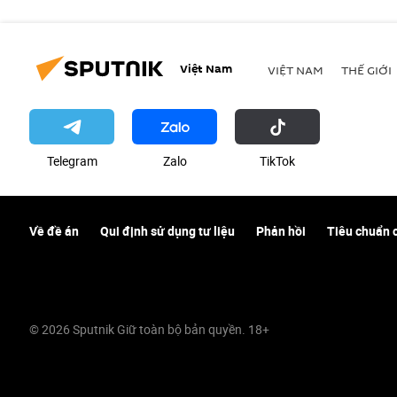
Việt Nam
VIỆT NAM
THẾ GIỚI
Telegram
Zalo
ТikТоk
Về đề án
Qui định sử dụng tư liệu
Phản hồi
Tiêu chuẩn 
© 2026 Sputnik Giữ toàn bộ bản quyền. 18+