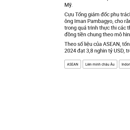
Mỹ.
Cựu Tổng giám đốc phụ trác
ông Iman Pambagyo, cho rằ
trong quá trình thực thi các
đồng tiền chung theo mô hìn
Theo số liệu của ASEAN, tổ
2024 đạt 3,8 nghìn tỷ USD, t
ASEAN
Liên minh châu Âu
Indo