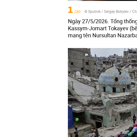
1
/20
© Sputnik / Sergey Bobylev
/
Ch
Ngày 27/5/2026. Tổng thống
Kassym-Jomart Tokayev (bên 
mang tên Nursultan Nazarba