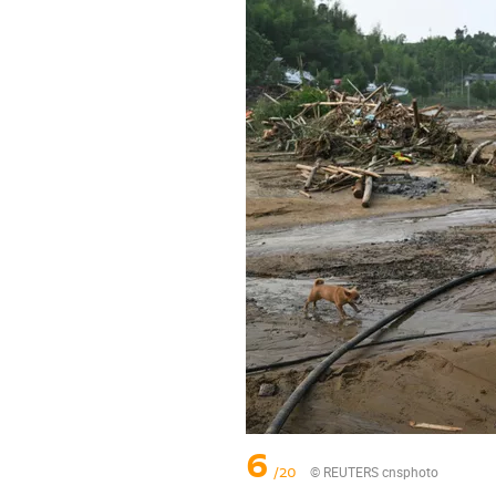
6
/20
© REUTERS cnsphoto