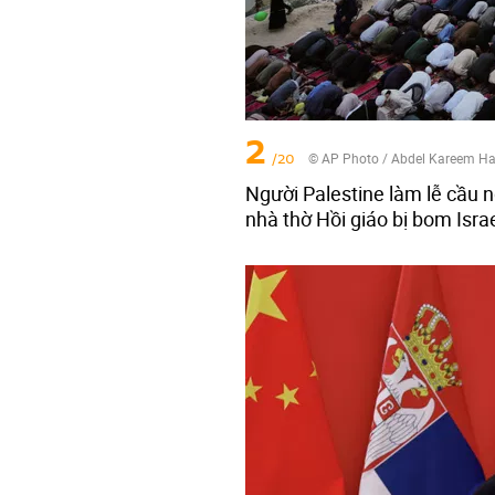
2
/20
© AP Photo / Abdel Kareem H
Người Palestine làm lễ cầu 
nhà thờ Hồi giáo bị bom Israe