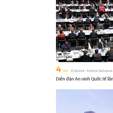
4
/20
© Sputnik / Kristina Solovyova
Diễn đàn An ninh Quốc tế lần