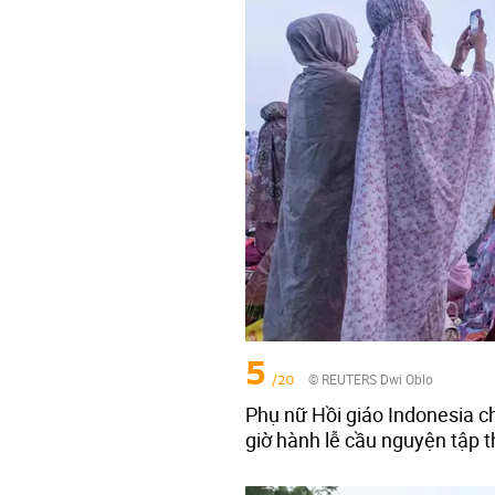
5
/20
© REUTERS Dwi Oblo
Phụ nữ Hồi giáo Indonesia ch
giờ hành lễ cầu nguyện tập t