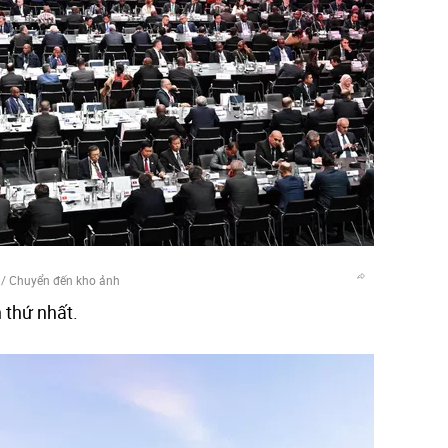
/
Chuyển đến kho ảnh
 thứ nhất.