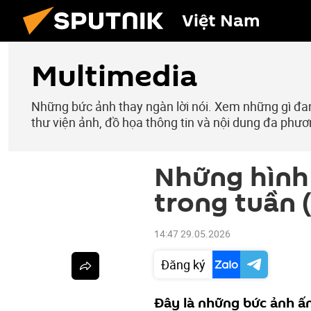
Việt Nam
Multimedia
Những bức ảnh thay ngàn lời nói. Xem những gì đang
thư viện ảnh, đồ họa thông tin và nội dung đa phươ
Những hình 
trong tuần (
14:47 29.05.2026
Đăng ký
Đây là những bức ảnh ấ