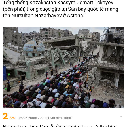
Tổng thống Kazakhstan Kassym-Jomart Tokayev
(bên phải) trong cuộc gặp tại Sân bay quốc tế mang
tên Nursultan Nazarbayev ở Astana.
2
/20
© AP Photo / Abdel Kareem Hana
Người Palestine làm lễ cầu nguyện Eid al-Adha bên