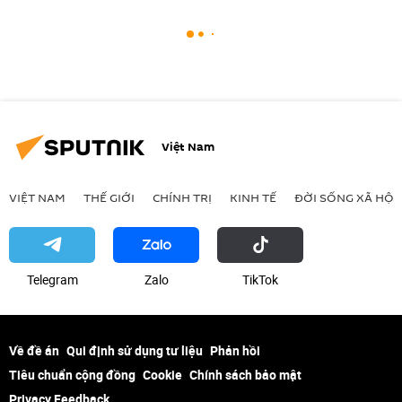
Việt Nam
VIỆT NAM
THẾ GIỚI
CHÍNH TRỊ
KINH TẾ
ĐỜI SỐNG XÃ HỘI
Telegram
Zalo
ТikТоk
Về đề án
Qui định sử dụng tư liệu
Phản hồi
Tiêu chuẩn cộng đồng
Cookie
Chính sách bảo mật
Privacy Feedback