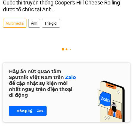
Cuộc thi truyền thống Cooper's Hill Cheese Rolling
được tổ chức tại Anh.
Multimedia
Ảnh
Thế giới
Hãy ấn nút quan tâm
Sputnik Việt Nam trên
Zalo
để cập nhật sự kiện mới
nhất ngay trên điện thoại
di động
Đăng ký