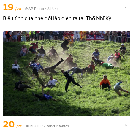
19
/20
© AP Photo / Ali Unal
Biểu tình của phe đối lập diễn ra tại Thổ Nhĩ Kỳ.
20
/20
© REUTERS Isabel Infantes