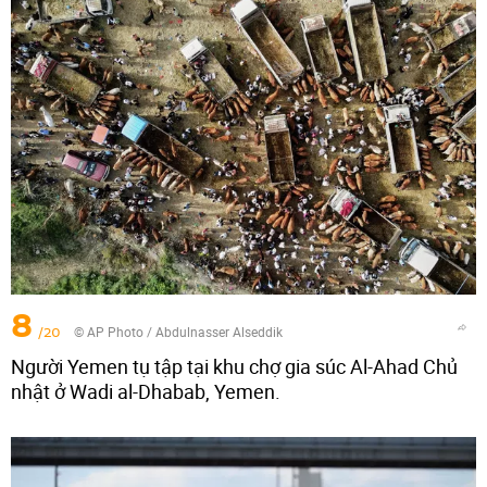
8
/20
© AP Photo / Abdulnasser Alseddik
Người Yemen tụ tập tại khu chợ gia súc Al-Ahad Chủ
nhật ở Wadi al-Dhabab, Yemen.