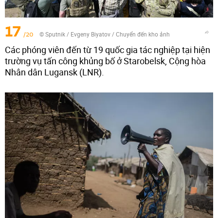
17
/20
© Sputnik / Evgeny Biyatov
/
Chuyển đến kho ảnh
Các phóng viên đến từ 19 quốc gia tác nghiệp tại hiện
trường vụ tấn công khủng bố ở Starobelsk, Cộng hòa
Nhân dân Lugansk (LNR).