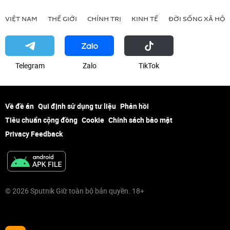
VIỆT NAM
THẾ GIỚI
CHÍNH TRỊ
KINH TẾ
ĐỜI SỐNG XÃ HỘI
Telegram
Zalo
ТikТоk
Về đề án
Qui định sử dụng tư liệu
Phản hồi
Tiêu chuẩn cộng đồng
Cookie
Chính sách bảo mật
Privacy Feedback
© 2026 Sputnik Giữ toàn bộ bản quyền. 18+