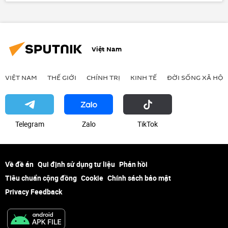
Vinhomes
thông tin
bất động sản
tài chính
Kinh tế
Việt Nam
VIỆT NAM
THẾ GIỚI
CHÍNH TRỊ
KINH TẾ
ĐỜI SỐNG XÃ HỘI
Telegram
Zalo
ТikТоk
Về đề án
Qui định sử dụng tư liệu
Phản hồi
Tiêu chuẩn cộng đồng
Cookie
Chính sách bảo mật
Privacy Feedback