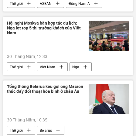
Thế giới
ASEAN
Đông Nam Á
Singapore
Châu Á
trật tự quốc tế
Chính trị
quan hệ quốc tế
Hội nghị Moskva bàn hợp tác du lịch:
Nga lọt top 5 thị trường khách của Việt
Nam
30 Tháng Năm, 12:33
Thế giới
Việt Nam
Nga
Du lịch
hợp tác
Hợp tác Nga-Việt
Kinh tế
hội nghị
Moskva
Tổng thống Belarus kêu gọi ông Macron
thúc đẩy đối thoại hòa bình ở châu Âu
Hà Nội
Quan điểm-Ý kiến
30 Tháng Năm, 10:35
Thế giới
Belarus