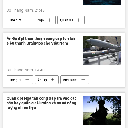
30 Tháng Năm, 21:45
Thế giới
Nga
Quân sự
Quân đội Nga
Oreshnik
Báo chí thế giới
phương Tây
Ấn Độ đạt thỏa thuận cung cấp tên lửa
siêu thanh BrahMos cho Việt Nam
Châu Âu
Cuộc khủng hoảng ở Ukraina
Ukraina
30 Tháng Năm, 19:40
Thế giới
Ấn Độ
Việt Nam
tên lửa
tên lửa siêu thanh
BrahMos
Thỏa thuận
Singapore
Quân đội Nga tấn công đáp trả vào các
sân bay quân sự Ukraina và cơ sở năng
Quân sự
hợp tác
lượng nhiên liệu