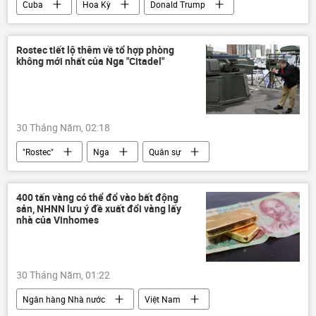
Cuba
Hoa Kỳ
Donald Trump
Thế giới
Washington
Rostec tiết lộ thêm về tổ hợp phòng
không mới nhất của Nga "Citadel"
30 Tháng Năm, 02:18
"Rostec"
Nga
Quân sự
UAV
Moskva
Rosoboronexport
Thế giới
400 tấn vàng có thể đổ vào bất động
sản, NHNN lưu ý đề xuất đổi vàng lấy
nhà của Vinhomes
30 Tháng Năm, 01:22
Ngân hàng Nhà nước
Việt Nam