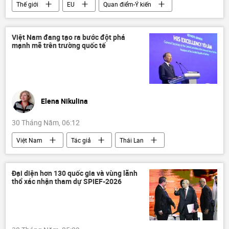
Thế giới
EU
Quan điểm-Ý kiến
nghị sĩ châu Âu
Chính trị
quan hệ quốc tế
gia nhập
Ukraina
Việt Nam đang tạo ra bước đột phá
mạnh mẽ trên trường quốc tế
Elena Nikulina
30 Tháng Năm, 06:12
Việt Nam
Tác giả
Thái Lan
Singapore
Philippines
Đảng Cộng sản Việt Nam
Tô Lâm
Đại diện hơn 130 quốc gia và vùng lãnh
thổ xác nhận tham dự SPIEF-2026
El Nino
Quan điểm-Ý kiến
Việt Nam trên báo chí nước ngoài
Kinh tế
Chính trị
Du lịch
quan hệ quốc tế