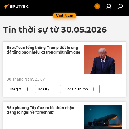
Việt Nam
Tin thời sự từ 30.05.2026
Bác sĩ của tổng thống Trump tiết lộ ông
đã tăng bao nhiêu kg trong một năm qua
30 Tháng Năm, 23:07
Thế giới
Hoa Kỳ
Donald Trump
y tế
bác sĩ
Sức khoẻ
Nhà Trắng
Washington
Báo phương Tây đưa ra lời thừa nhận
đáng lo ngại về "Oreshnik"