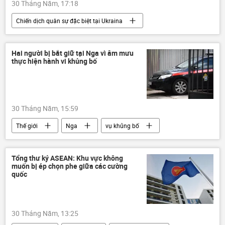
30 Tháng Năm, 17:18
Chiến dịch quân sự đặc biệt tại Ukraina
Thế giới
Nga
Quân đội Nga
Bộ Quốc phòng Nga
năng lượng
Hai người bị bắt giữ tại Nga vì âm mưu
thực hiện hành vi khủng bố
nhiên liệu
tấn công
Cuộc khủng hoảng ở Ukraina
Ukraina
UAV
30 Tháng Năm, 15:59
Thế giới
Nga
vụ khủng bố
khủng bố
âm mưu
Krasnodar
Ủy ban Điều tra của Nga
Tổng thư ký ASEAN: Khu vực không
muốn bị ép chọn phe giữa các cường
quốc
30 Tháng Năm, 13:25