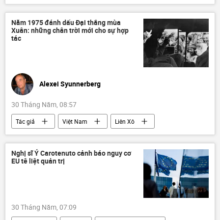
Alexandr Lukashenko
hòa bình
Pháp
Emmanuel Macron
EU
Năm 1975 đánh dấu Đại thắng mùa
Xuân: những chân trời mới cho sự hợp
Châu Âu
phương Tây
Chính trị
tác
quan hệ quốc tế
Alexei Syunnerberg
30 Tháng Năm, 08:57
Tác giả
Việt Nam
Liên Xô
Hợp tác Nga-Việt
Nghị sĩ Ý Carotenuto cảnh báo nguy cơ
EU tê liệt quản trị
30 Tháng Năm, 07:09