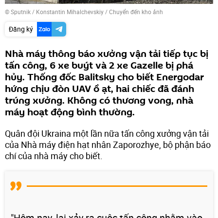
© Sputnik / Konstantin Mihalchevskiy
/
Chuyển đến kho ảnh
Đăng ký
Nhà máy thông báo xưởng vận tải tiếp tục bị
tấn công, 6 xe buýt và 2 xe Gazelle bị phá
hủy. Thống đốc Balitsky cho biết Energodar
hứng chịu đòn UAV ồ ạt, hai chiếc đã đánh
trúng xưởng. Không có thương vong, nhà
máy hoạt động bình thường.
Quân đội Ukraina một lần nữa tấn công xưởng vận tải
của Nhà máy điện hạt nhân Zaporozhye, bộ phận báo
chí của nhà máy cho biết.
"Hôm nay, lại xảy ra cuộc tấn công nhằm vào