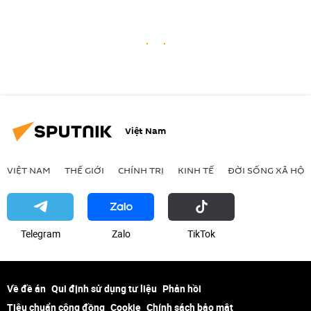
Việt Nam
VIỆT NAM
THẾ GIỚI
CHÍNH TRỊ
KINH TẾ
ĐỜI SỐNG XÃ HỘI
Telegram
Zalo
ТikТоk
Về đề án
Qui định sử dụng tư liệu
Phản hồi
Tiêu chuẩn cộng đồng
Cookie
Chính sách bảo mật