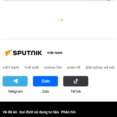
Việt Nam
VIỆT NAM
THẾ GIỚI
CHÍNH TRỊ
KINH TẾ
ĐỜI SỐNG XÃ HỘI
Telegram
Zalo
ТikТоk
Về đề án
Qui định sử dụng tư liệu
Phản hồi