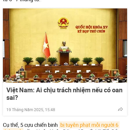
Việt Nam: Ai chịu trách nhiệm nếu có oan
sai?
19 Tháng Năm 2025, 15:48
Cụ thể, 5 cựu chiến binh
bị tuyên phạt mỗi người 6 