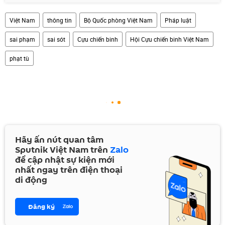
Việt Nam
thông tin
Bộ Quốc phòng Việt Nam
Pháp luật
sai phạm
sai sót
Cựu chiến binh
Hội Cựu chiến binh Việt Nam
phạt tù
Hãy ấn nút quan tâm
Sputnik Việt Nam trên
Zalo
để cập nhật sự kiện mới
nhất ngay trên điện thoại
di động
Đăng ký