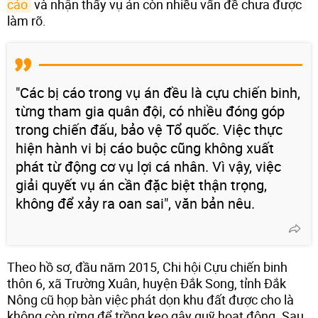
cáo
và nhận thấy vụ án còn nhiều vấn đề chưa được
làm rõ.
"Các bị cáo trong vụ án đều là cựu chiến binh,
từng tham gia quân đội, có nhiều đóng góp
trong chiến đấu, bảo vệ Tổ quốc. Việc thực
hiện hành vi bị cáo buộc cũng không xuất
phát từ động cơ vụ lợi cá nhân. Vì vậy, việc
giải quyết vụ án cần đặc biệt thận trọng,
không để xảy ra oan sai", văn bản nêu.
Theo hồ sơ, đầu năm 2015, Chi hội Cựu chiến binh
thôn 6, xã Trường Xuân, huyện Đắk Song, tỉnh Đắk
Nông cũ họp bàn việc phát dọn khu đất được cho là
không còn rừng để trồng keo gây quỹ hoạt động. Sau