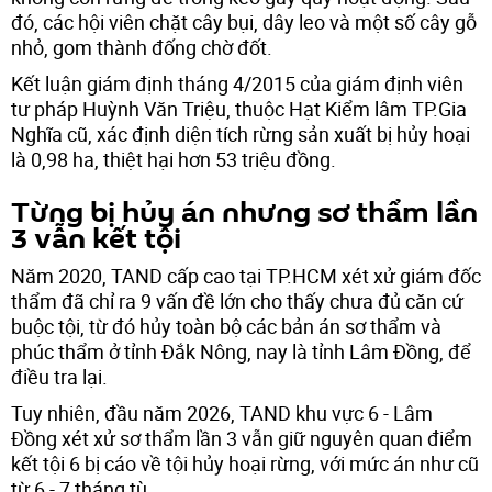
đó, các hội viên chặt cây bụi, dây leo và một số cây gỗ
nhỏ, gom thành đống chờ đốt.
Kết luận giám định tháng 4/2015 của giám định viên
tư pháp Huỳnh Văn Triệu, thuộc Hạt Kiểm lâm TP.Gia
Nghĩa cũ, xác định diện tích rừng sản xuất bị hủy hoại
là 0,98 ha, thiệt hại hơn 53 triệu đồng.
Từng bị hủy án nhưng sơ thẩm lần
3 vẫn kết tội
Năm 2020, TAND cấp cao tại TP.HCM xét xử giám đốc
thẩm đã chỉ ra 9 vấn đề lớn cho thấy chưa đủ căn cứ
buộc tội, từ đó hủy toàn bộ các bản án sơ thẩm và
phúc thẩm ở tỉnh Đắk Nông, nay là tỉnh Lâm Đồng, để
điều tra lại.
Tuy nhiên, đầu năm 2026, TAND khu vực 6 - Lâm
Đồng xét xử sơ thẩm lần 3 vẫn giữ nguyên quan điểm
kết tội 6 bị cáo về tội hủy hoại rừng, với mức án như cũ
từ 6 - 7 tháng tù.