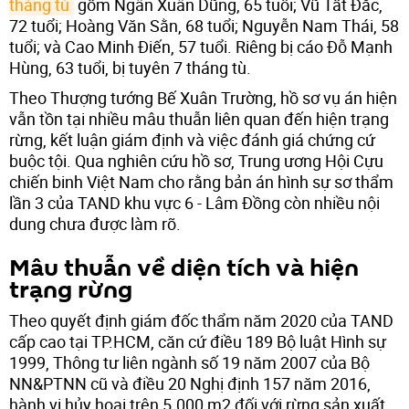
tháng tù
gồm Ngân Xuân Dũng, 65 tuổi; Vũ Tất Đắc,
72 tuổi; Hoàng Văn Sằn, 68 tuổi; Nguyễn Nam Thái, 58
tuổi; và Cao Minh Điến, 57 tuổi. Riêng bị cáo Đỗ Mạnh
Hùng, 63 tuổi, bị tuyên 7 tháng tù.
Theo Thượng tướng Bế Xuân Trường, hồ sơ vụ án hiện
vẫn tồn tại nhiều mâu thuẫn liên quan đến hiện trạng
rừng, kết luận giám định và việc đánh giá chứng cứ
buộc tội. Qua nghiên cứu hồ sơ, Trung ương Hội Cựu
chiến binh Việt Nam cho rằng bản án hình sự sơ thẩm
lần 3 của TAND khu vực 6 - Lâm Đồng còn nhiều nội
dung chưa được làm rõ.
Mâu thuẫn về diện tích và hiện
trạng rừng
Theo quyết định giám đốc thẩm năm 2020 của TAND
cấp cao tại TP.HCM, căn cứ điều 189 Bộ luật Hình sự
1999, Thông tư liên ngành số 19 năm 2007 của Bộ
NN&PTNN cũ và điều 20 Nghị định 157 năm 2016,
hành vi hủy hoại trên 5.000 m2 đối với rừng sản xuất