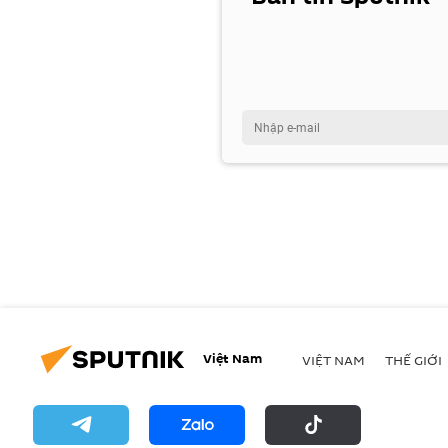
Việt Nam
VIỆT NAM
THẾ GIỚI