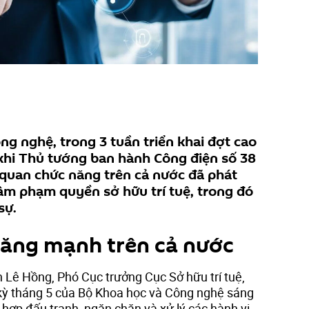
g nghệ, trong 3 tuần triển khai đợt cao
khi Thủ tướng ban hành Công điện số 38
 quan chức năng trên cả nước đã phát
xâm phạm quyền sở hữu trí tuệ, trong đó
sự.
tăng mạnh trên cả nước
 Lê Hồng, Phó Cục trưởng Cục Sở hữu trí tuệ,
kỳ tháng 5 của Bộ Khoa học và Công nghệ sáng
 hợp đấu tranh, ngăn chặn và xử lý các hành vi