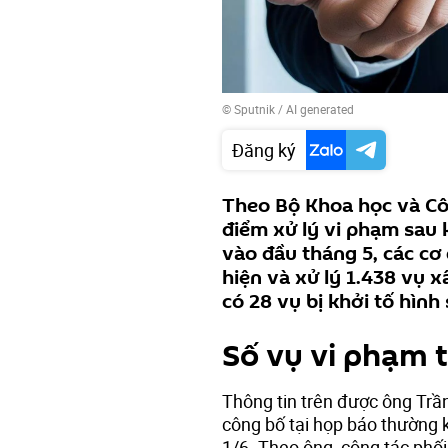
© Sputnik / AI generated
Đăng ký
Theo Bộ Khoa học và Côn
điểm xử lý vi phạm sau 
vào đầu tháng 5, các cơ
hiện và xử lý 1.438 vụ 
có 28 vụ bị khởi tố hình 
Số vụ vi phạm 
Thông tin trên được ông Trần
công bố tại họp báo thường 
1/6. Theo ông, công tác phối