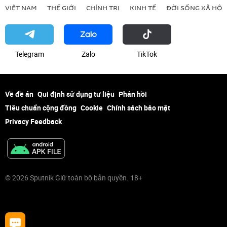
VIỆT NAM
THẾ GIỚI
CHÍNH TRỊ
KINH TẾ
ĐỜI SỐNG XÃ HỘI
Telegram
Zalo
ТikТоk
Về đề án
Qui định sử dụng tư liệu
Phản hồi
Tiêu chuẩn cộng đồng
Cookie
Chính sách bảo mật
Privacy Feedback
© 2026 Sputnik Giữ toàn bộ bản quyền. 18+