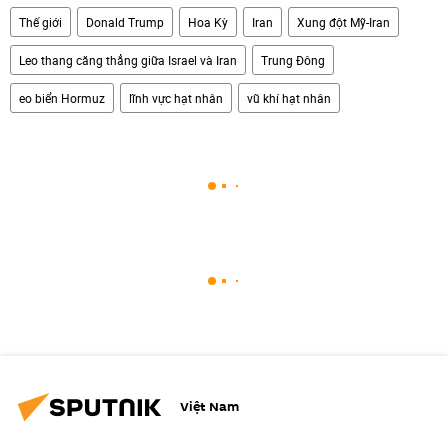
Thế giới
Donald Trump
Hoa Kỳ
Iran
Xung đột Mỹ-Iran
Leo thang căng thẳng giữa Israel và Iran
Trung Đông
eo biển Hormuz
lĩnh vực hạt nhân
vũ khí hạt nhân
Việt Nam