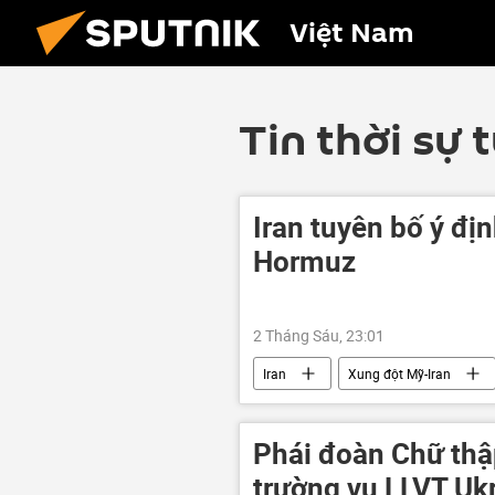
Việt Nam
Tin thời sự 
Iran tuyên bố ý đị
Hormuz
2 Tháng Sáu, 23:01
Iran
Xung đột Mỹ-Iran
Công nghiệp
eo biển Hormu
Trung Đông
xung đột
Phái đoàn Chữ thậ
trường vụ LLVT Uk