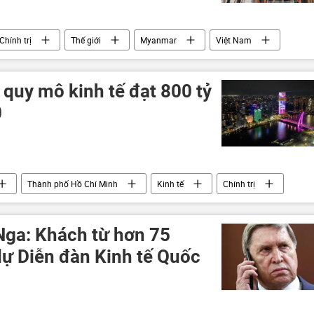
Chính trị
Thế giới
Myanmar
Việt Nam
uy mô kinh tế đạt 800 tỷ
0
Thành phố Hồ Chí Minh
Kinh tế
Chính trị
Nga: Khách từ hơn 75
dự Diễn đàn Kinh tế Quốc