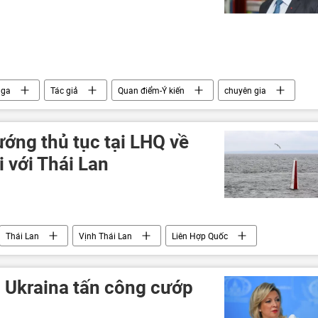
ga
Tác giả
Quan điểm-Ý kiến
chuyên gia
Chính trị
ớng thủ tục tại LHQ về
i với Thái Lan
Thái Lan
Vịnh Thái Lan
Liên Hợp Quốc
g Ukraina tấn công cướp