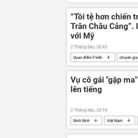
Hoa Kỳ
Kinh tế
“Tồi tệ hơn chiến
Trân Châu Cảng”. 
với Mỹ
2 Tháng Sáu, 20:43
Quan điểm-Ý kiến
chuyên gia
Vùng vịnh Ba Tư
Trung Đông
Vụ cô gái "gặp ma"
lên tiếng
2 Tháng Sáu, 20:18
Ninh Bình
Việt Nam