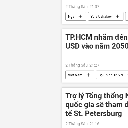
2 Tháng Sáu, 21:37
Nga
Yury Ushakov
SPIEF 2026
TP.HCM nhắm đến q
USD vào năm 205
2 Tháng Sáu, 21:27
Việt Nam
Bộ Chính Trị VN
thông tin
Trợ lý Tổng thống 
quốc gia sẽ tham 
tế St. Petersburg
2 Tháng Sáu, 21:16