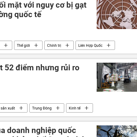
i mặt với nguy cơ bị gạt
ường quốc tế
Thế giới
Chính trị
Liên Hợp Quốc
t 52 điểm nhưng rủi ro
sản xuất
Trung Đông
Kinh tế
đũa doanh nghiệp quốc