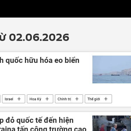
từ 02.06.2026
nh quốc hữu hóa eo biển
Israel
Hoa Kỳ
Chính trị
Thế giới
z
dầu mỏ
dầu khí
đàm phán
xung đột quân sự
p đỏ quốc tế đến hiện
raina tấn công trường cao