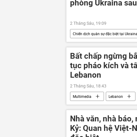
phòng Ukraina sau
2 Tháng Sáu, 19:09
Chiến dịch quân sự đặc biệt tại Ukrain
chiến dịch
Bộ Quốc phòng N
Bất chấp ngừng bắn
tục pháo kích và 
Lebanon
2 Tháng Sáu, 18:43
Multimedia
Lebanon
tấn công
Lệnh ngừng bắn
Nhà văn, nhà báo,
Kỷ: Quan hệ Việt-N