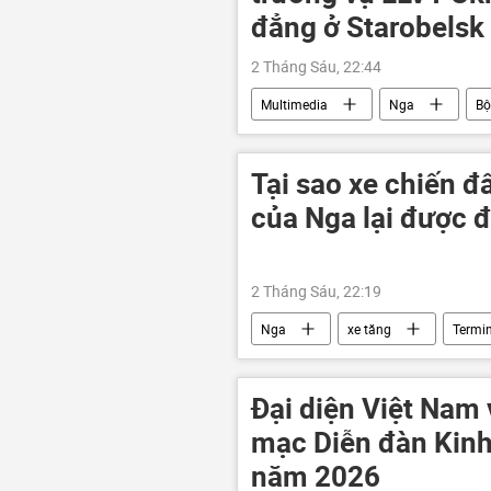
đẳng ở Starobelsk
2 Tháng Sáu, 22:44
Multimedia
Nga
Bộ
Cuộc khủng hoảng ở Ukraina
Video
xung đột quân sự
Tại sao xe chiến đ
của Nga lại được đ
2 Tháng Sáu, 22:19
Nga
xe tăng
Termi
Đại diện Việt Nam
mạc Diễn đàn Kinh 
năm 2026