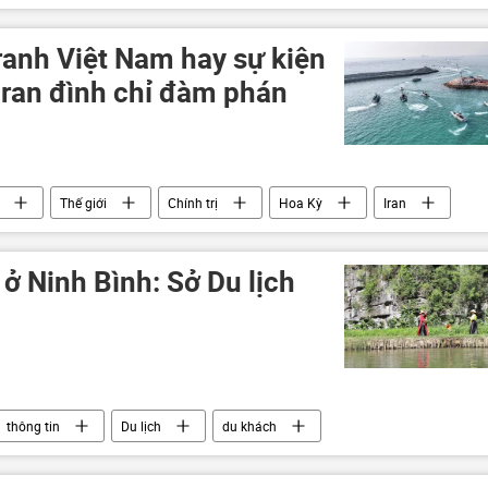
 tranh Việt Nam hay sự kiện
Iran đình chỉ đàm phán
Thế giới
Chính trị
Hoa Kỳ
Iran
Việt Nam
Xã hội
 ở Ninh Bình: Sở Du lịch
thông tin
Du lịch
du khách