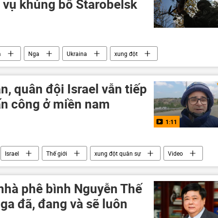
 vụ khủng bố Starobelsk
a
Nga
Ukraina
xung đột
ga
tấn công
, quân đội Israel vẫn tiếp
tấn công ở miền nam
1:11
Israel
Thế giới
xung đột quân sự
Video
"Hezbollah"
 nhà phê bình Nguyễn Thế
ga đã, đang và sẽ luôn