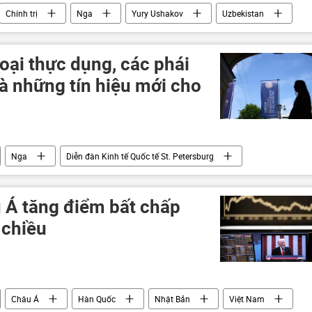
Chính trị
Nga
Yury Ushakov
Uzbekistan
Điện Kremlin
Vladimir Putin
Tanzania
zia
UAE
oại thực dụng, các phái
à những tín hiệu mới cho
Nga
Diễn đàn Kinh tế Quốc tế St. Petersburg
 Á tăng điểm bất chấp
 chiều
Châu Á
Hàn Quốc
Nhật Bản
Việt Nam