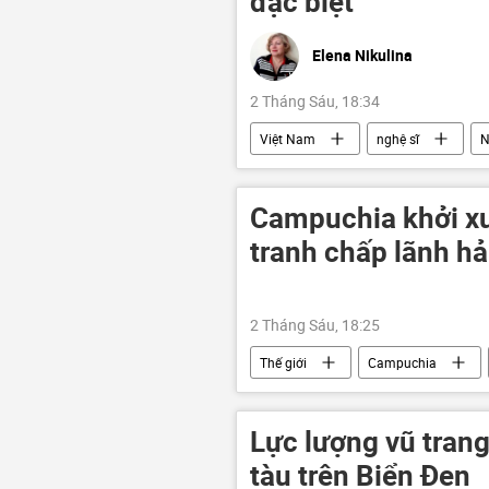
đặc biệt
Elena Nikulina
2 Tháng Sáu, 18:34
Việt Nam
nghệ sĩ
N
Hợp tác Nga-Việt
AI
Campuchia khởi xư
tranh chấp lãnh hả
2 Tháng Sáu, 18:25
Thế giới
Campuchia
Lực lượng vũ tran
tàu trên Biển Đen