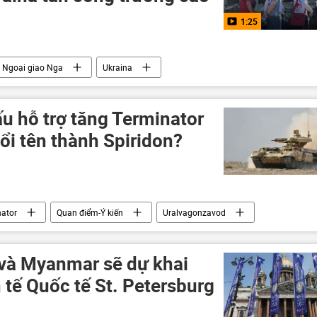
1:25
 Ngoại giao Nga
Ukraina
LNR
ICRC
Lugansk
Thế giới
ấu hỗ trợ tăng Terminator
ổi tên thành Spiridon?
nator
Quan điểm-Ý kiến
Uralvagonzavod
 và Myanmar sẽ dự khai
tế Quốc tế St. Petersburg