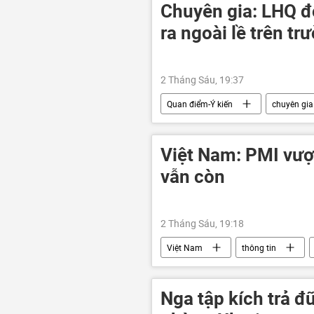
Chuyên gia: LHQ đố
ra ngoài lề trên tr
2 Tháng Sáu, 19:37
Quan điểm-Ý kiến
chuyên gia
Việt Nam: PMI vượ
vẫn còn
2 Tháng Sáu, 19:18
Việt Nam
thông tin
Kinh doanh
Nga tập kích trả 