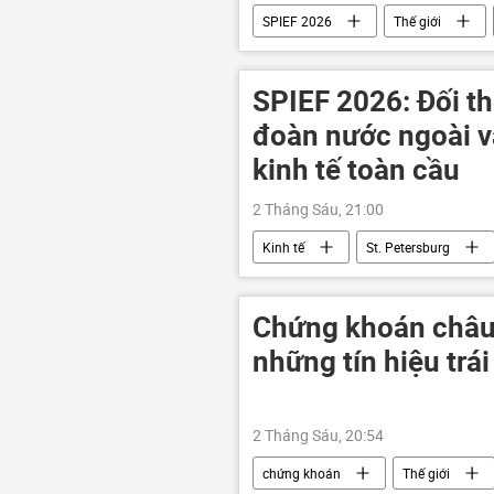
SPIEF 2026
Thế giới
Hoa Kỳ
Trung Quốc
APEC
CSTO
Abkha
SPIEF 2026: Đối th
đoàn nước ngoài v
kinh tế toàn cầu
2 Tháng Sáu, 21:00
Kinh tế
St. Petersburg
Thế giới
SPIEF 2026
Chứng khoán châu
những tín hiệu trái
2 Tháng Sáu, 20:54
chứng khoán
Thế giới