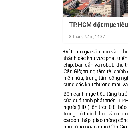
TP.HCM đặt mục tiêu 
8 Tháng Năm, 14:37
Để tham gia sâu hơn vào chuỗ
thành các khu vực phát triể
chip, bán dẫn và robot; khu 
Cần Giờ; trung tâm tài chính
hiện hữu; trung tâm công ngh
cùng các khu thương mại, văn
Bên cạnh mục tiêu tăng trưở
của quá trình phát triển. TP
người (HDI) lên trên 0,8, bả
trong độ tuổi đi học vào năm
carbon thấp, giao thông công
như rừng ngập mặn Cần Giờ