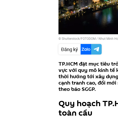
© Shutterstock/FOTODOM / Nhut Minh H
Đăng ký
TP.HCM đặt mục tiêu trở
vực với quy mô kinh tế
thời hướng tới xây dựng
cạnh tranh cao, đổi mới
theo báo SGGP.
Quy hoạch TP.H
toàn cầu