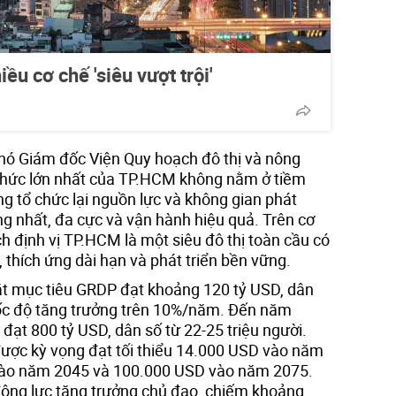
u cơ chế 'siêu vượt trội'
ó Giám đốc Viện Quy hoạch đô thị và nông
 thức lớn nhất của TP.HCM không nằm ở tiềm
g tổ chức lại nguồn lực và không gian phát
ng nhất, đa cực và vận hành hiệu quả. Trên cơ
h định vị TP.HCM là một siêu đô thị toàn cầu có
 thích ứng dài hạn và phát triển bền vững.
t mục tiêu GRDP đạt khoảng 120 tỷ USD, dân
 tốc độ tăng trưởng trên 10%/năm. Đến năm
 đạt 800 tỷ USD, dân số từ 22-25 triệu người.
ược kỳ vọng đạt tối thiểu 14.000 USD vào năm
vào năm 2045 và 100.000 USD vào năm 2075.
 động lực tăng trưởng chủ đạo, chiếm khoảng