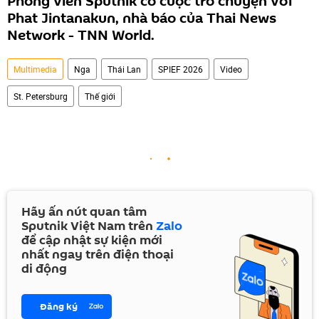
Phóng viên Sputnik có cuộc trò chuyện với
Phat Jintanakun, nhà báo của Thai News
Network - TNN World.
Multimedia
Nga
Thái Lan
SPIEF 2026
Video
St. Petersburg
Thế giới
Hãy ấn nút quan tâm
Sputnik Việt Nam trên
Zalo
để cập nhật sự kiện mới
nhất ngay trên điện thoại
di động
Đăng ký