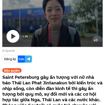
1:39
Phát
© Sputnik
video
Đăng ký
Độc quyền
Saint Petersburg gây ấn tượng với nữ nhà
báo Thái Lan Phat Jintanakun bởi kiến trúc và
nhịp sống, còn diễn đàn kinh tế thì gây ấn
tượng bởi quy mô, sự đổi mới và các cơ hội
hợp tác giữa Nga, Thái Lan và các nước khác.