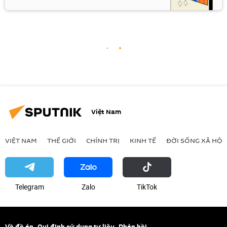
Việt Nam
VIỆT NAM
THẾ GIỚI
CHÍNH TRỊ
KINH TẾ
ĐỜI SỐNG XÃ HỘI
Telegram
Zalo
ТikТоk
Về đề án
Qui định sử dụng tư liệu
Phản hồi