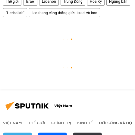
Thế giới
Israel
Lebanon
Trung Đông
Hoa Kỳ
Ngừng bắn
"Hezbollah"
Leo thang căng thẳng giữa Israel và Iran
Việt Nam
VIỆT NAM
THẾ GIỚI
CHÍNH TRỊ
KINH TẾ
ĐỜI SỐNG XÃ HỘI