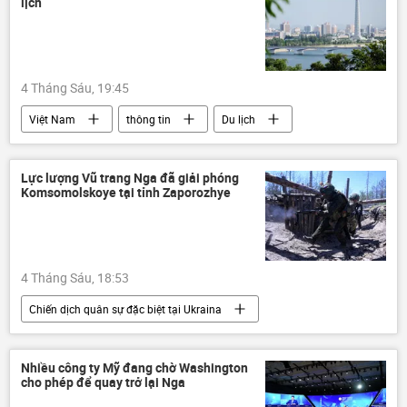
lịch
4 Tháng Sáu, 19:45
Việt Nam
thông tin
Du lịch
Kinh tế
Bắc Triều Tiên
Bình Nhưỡng
du khách
Lực lượng Vũ trang Nga đã giải phóng
Komsomolskoye tại tỉnh Zaporozhye
4 Tháng Sáu, 18:53
Chiến dịch quân sự đặc biệt tại Ukraina
Nga
Ukraina
Cuộc khủng hoảng ở Ukraina
Nhiều công ty Mỹ đang chờ Washington
cho phép để quay trở lại Nga
Bộ Quốc phòng Nga
lực lượng vũ trang Nga