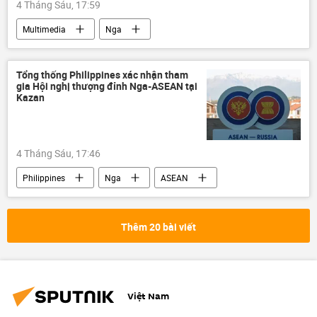
4 Tháng Sáu, 17:59
Multimedia
Nga
Bộ Ngoại giao Nga
Ukraina
Cuộc khủng hoảng ở Ukraina
Kiev
Tổng thống Philippines xác nhận tham
gia Hội nghị thượng đỉnh Nga-ASEAN tại
Video
Thế giới
Maria Zakharova
Kazan
4 Tháng Sáu, 17:46
Philippines
Nga
ASEAN
Ferdinand Romualdez Marcos Jr.
SPIEF 2026
quan hệ quốc tế
Thêm 20 bài viết
Kazan
Hội nghị thượng đỉnh ASEAN
Hội nghị thượng đỉnh Nga-ASEAN 2026
Việt Nam