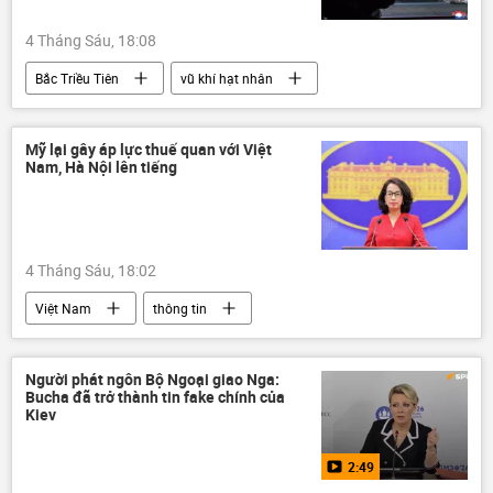
4 Tháng Sáu, 18:08
Bắc Triều Tiên
vũ khí hạt nhân
năng lượng hạt nhân
Thế giới
Mỹ lại gây áp lực thuế quan với Việt
Nam, Hà Nội lên tiếng
4 Tháng Sáu, 18:02
Việt Nam
thông tin
Bộ Ngoại giao Việt Nam
Chính trị
người lao động
Người phát ngôn Bộ Ngoại giao Nga:
Bucha đã trở thành tin fake chính của
Kiev
2:49