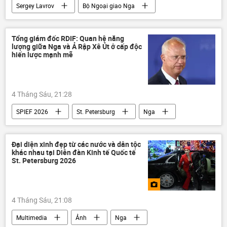
Sergey Lavrov
Bộ Ngoại giao Nga
Ukraina
Nga
Thế giới
Châu Âu
Hoa Kỳ
Tổng giám đốc RDIF: Quan hệ năng
lượng giữa Nga và Ả Rập Xê Út ở cấp độc
Bộ Ngoại giao Hoa Kỳ
Vladimir Putin
hiến lược mạnh mẽ
Donald Trump
Chiến dịch quân sự đặc biệt tại Ukraina
4 Tháng Sáu, 21:28
SPIEF 2026
St. Petersburg
Nga
Ả Rập Saudi
Vladimir Putin
Kinh tế
Thế giới
Đại diện xinh đẹp từ các nước và dân tộc
khác nhau tại Diễn đàn Kinh tế Quốc tế
St. Petersburg 2026
4 Tháng Sáu, 21:08
Multimedia
Ảnh
Nga