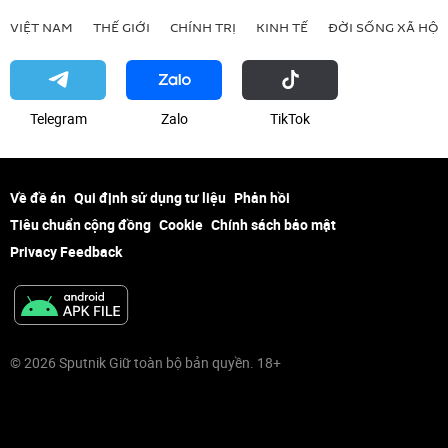
VIỆT NAM
THẾ GIỚI
CHÍNH TRỊ
KINH TẾ
ĐỜI SỐNG XÃ HỘI
Telegram
Zalo
ТikТоk
Về đề án
Qui định sử dụng tư liệu
Phản hồi
Tiêu chuẩn cộng đồng
Cookie
Chính sách bảo mật
Privacy Feedback
© 2026 Sputnik Giữ toàn bộ bản quyền. 18+