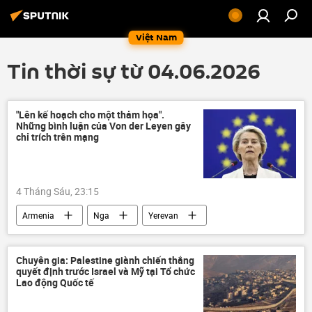
Việt Nam
Tin thời sự từ 04.06.2026
"Lên kế hoạch cho một thảm họa".
Những bình luận của Von der Leyen gây
chỉ trích trên mạng
4 Tháng Sáu, 23:15
Armenia
Nga
Yerevan
Thế giới
Ursula von der Leyen
Vladimir Putin
EAEU
Astana
Chuyên gia: Palestine giành chiến thắng
quyết định trước Israel và Mỹ tại Tổ chức
Belarus
Kazakhstan
Kyrgyzstan
Lao động Quốc tế
EU
Ủy ban châu Âu
SWIFT