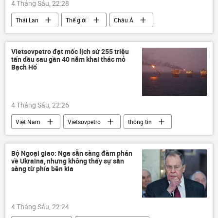
4 Tháng Sáu, 22:28
Thái Lan
Thế giới
Châu Á
Chính trị
AI
thông tin
Vietsovpetro đạt mốc lịch sử 255 triệu
tấn dầu sau gần 40 năm khai thác mỏ
Bạch Hổ
4 Tháng Sáu, 22:26
Việt Nam
Vietsovpetro
thông tin
dầu khí
Nga
Hợp tác Nga-Việt
Bộ Ngoại giao: Nga sẵn sàng đàm phán
về Ukraina, nhưng không thấy sự sẵn
sàng từ phía bên kia
4 Tháng Sáu, 22:24