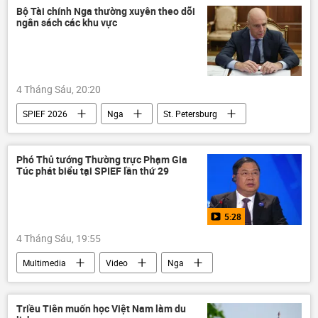
SPIEF 2026
Bộ Tài chính Nga thường xuyên theo dõi
ngân sách các khu vực
4 Tháng Sáu, 20:20
SPIEF 2026
Nga
St. Petersburg
Anton Siluanov
Bộ Tài chính Nga
Thế giới
Kinh tế
Phó Thủ tướng Thường trực Phạm Gia
Túc phát biểu tại SPIEF lần thứ 29
5:28
4 Tháng Sáu, 19:55
Multimedia
Video
Nga
SPIEF 2026
Chính trị
Thế giới
Việt Nam
Hợp tác Nga-Việt
Triều Tiên muốn học Việt Nam làm du