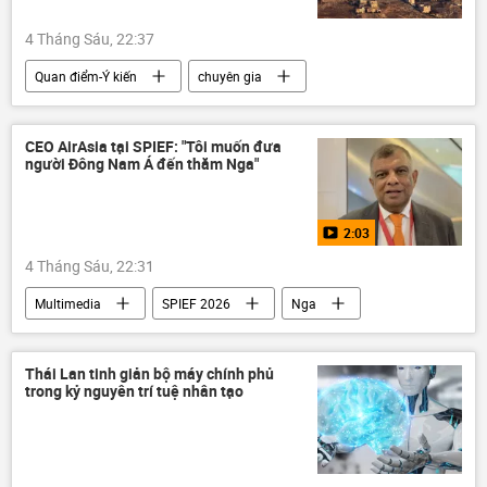
4 Tháng Sáu, 22:37
Quan điểm-Ý kiến
chuyên gia
Palestine
Thế giới
Chính trị
CEO AirAsia tại SPIEF: "Tôi muốn đưa
người Đông Nam Á đến thăm Nga"
2:03
4 Tháng Sáu, 22:31
Multimedia
SPIEF 2026
Nga
AirAsia
St. Petersburg
doanh nghiệp
Kinh doanh
Video
Thái Lan tinh giản bộ máy chính phủ
trong kỷ nguyên trí tuệ nhân tạo