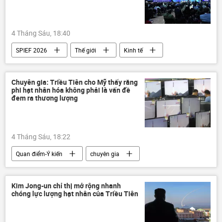
4 Tháng Sáu, 18:40
SPIEF 2026
Thế giới
Kinh tế
Kinh doanh
Hoa Kỳ
Nga
hợp tác
Chuyên gia: Triều Tiên cho Mỹ thấy rằng
phi hạt nhân hóa không phải là vấn đề
đem ra thương lượng
4 Tháng Sáu, 18:22
Quan điểm-Ý kiến
chuyên gia
Thế giới
Chính trị
Hoa Kỳ
Bắc Triều Tiên
Kim Jong-un
Kim Jong-un chỉ thị mở rộng nhanh
chóng lực lượng hạt nhân của Triều Tiên