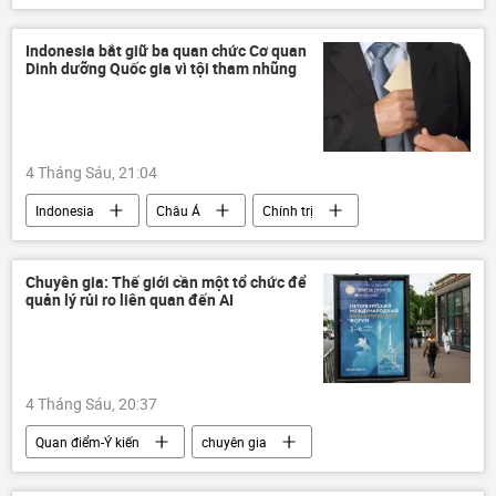
SPIEF 2026
Indonesia bắt giữ ba quan chức Cơ quan
Dinh dưỡng Quốc gia vì tội tham nhũng
4 Tháng Sáu, 21:04
Indonesia
Châu Á
Chính trị
tham nhũng
Prabowo Subianto
Chuyên gia: Thế giới cần một tổ chức để
quản lý rủi ro liên quan đến AI
4 Tháng Sáu, 20:37
Quan điểm-Ý kiến
chuyên gia
Thế giới
Chính trị
Nga