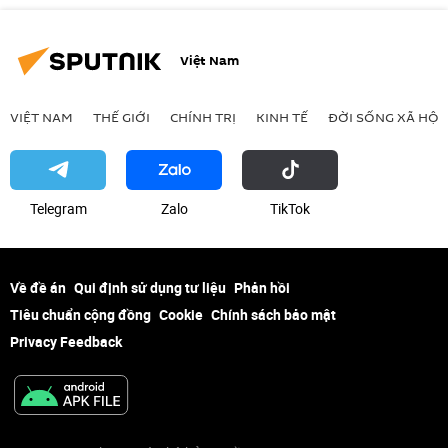
Việt Nam
VIỆT NAM
THẾ GIỚI
CHÍNH TRỊ
KINH TẾ
ĐỜI SỐNG XÃ HỘI
Telegram
Zalo
ТikТоk
Về đề án
Qui định sử dụng tư liệu
Phản hồi
Tiêu chuẩn cộng đồng
Cookie
Chính sách bảo mật
Privacy Feedback