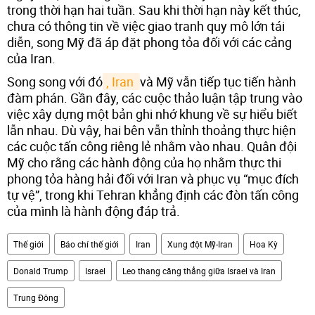
trong thời hạn hai tuần. Sau khi thời hạn này kết thúc,
chưa có thông tin về việc giao tranh quy mô lớn tái
diễn, song Mỹ đã áp đặt phong tỏa đối với các cảng
của Iran.
Song song với đó
, Iran 
và Mỹ vẫn tiếp tục tiến hành
đàm phán. Gần đây, các cuộc thảo luận tập trung vào
việc xây dựng một bản ghi nhớ khung về sự hiểu biết
lẫn nhau. Dù vậy, hai bên vẫn thỉnh thoảng thực hiện
các cuộc tấn công riêng lẻ nhằm vào nhau. Quân đội
Mỹ cho rằng các hành động của họ nhằm thực thi
phong tỏa hàng hải đối với Iran và phục vụ “mục đích
tự vệ”, trong khi Tehran khẳng định các đòn tấn công
của mình là hành động đáp trả.
Thế giới
Báo chí thế giới
Iran
Xung đột Mỹ-Iran
Hoa Kỳ
Donald Trump
Israel
Leo thang căng thẳng giữa Israel và Iran
Trung Đông