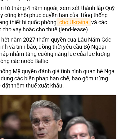
iện từ tháng 4 năm ngoái, xem xét thành lập Quỹ
này cũng khôi phục quyền hạn của Tổng thống
ang thiết bị quốc phòng
 cho Ukraina 
và các
 cho vay hoặc cho thuê (lend-lease).
đến hết năm 2027 thẩm quyền của Lầu Năm Góc
ninh và tình báo, đồng thời yêu cầu Bộ Ngoại
 pháp nhằm tăng cường năng lực của lực lượng
hòng các nước Baltic.
thống Mỹ quyền đánh giá tình hình quan hệ Nga
áp dụng các biện pháp hạn chế, bao gồm trừng
p đặt thêm thuế xuất khẩu.