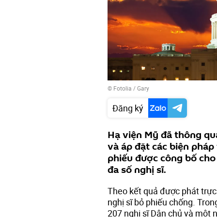
©
Fotolia
/ Gary
Đăng ký
Hạ viện Mỹ đã thông qua
và áp đặt các biện pháp
phiếu được công bố cho
đa số nghị sĩ.
Theo kết quả được phát trực 
nghị sĩ bỏ phiếu chống. Tron
207 nghị sĩ Dân chủ và một ng