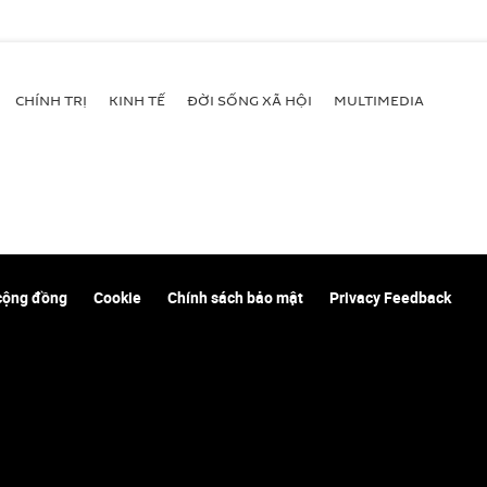
CHÍNH TRỊ
KINH TẾ
ĐỜI SỐNG XÃ HỘI
MULTIMEDIA
cộng đồng
Cookie
Chính sách bảo mật
Privacy Feedback