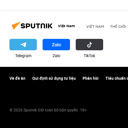
Việt Nam
VIỆT NAM
THẾ GIỚI
Telegram
Zalo
ТikТоk
Về đề án
Qui định sử dụng tư liệu
Phản hồi
Tiêu chuẩn 
© 2026 Sputnik Giữ toàn bộ bản quyền. 18+