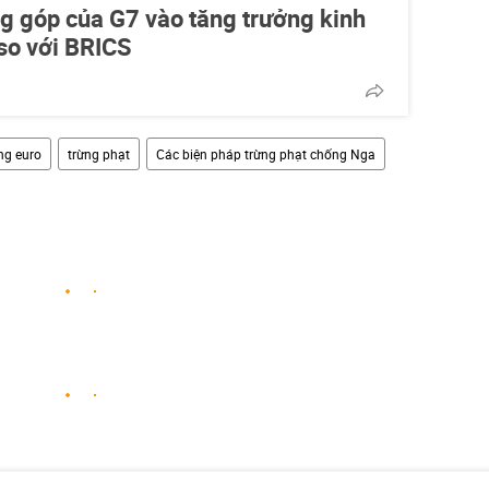
g góp của G7 vào tăng trưởng kinh
 so với BRICS
ng euro
trừng phạt
Các biện pháp trừng phạt chống Nga