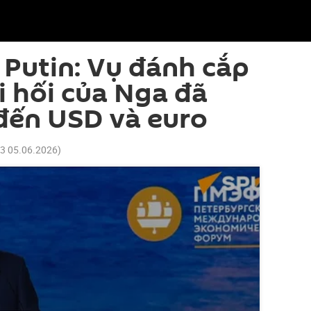
Putin: Vụ đánh cắp
i hối của Nga đã
đến USD và euro
33 05.06.2026
)