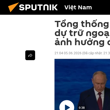
Việt Nam
Tổng thống 
dự trữ ngoạ
ảnh hưởng 
21:04 05.06.2026
(Đã cập nhật:
21:
0:38