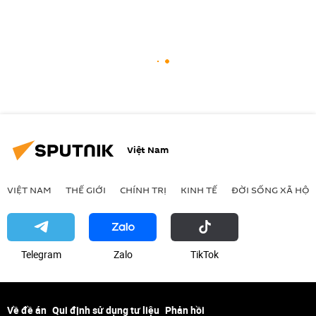
Việt Nam
VIỆT NAM
THẾ GIỚI
CHÍNH TRỊ
KINH TẾ
ĐỜI SỐNG XÃ HỘI
Telegram
Zalo
ТikТоk
Về đề án
Qui định sử dụng tư liệu
Phản hồi