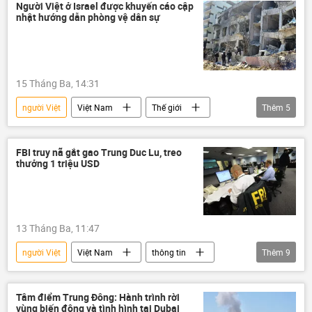
Iran
Người Việt ở Israel được khuyến cáo cập
nhật hướng dẫn phòng vệ dân sự
15 Tháng Ba, 14:31
người Việt
Việt Nam
Thế giới
Thêm
5
Quân sự
Chính trị
an ninh
Israel
Trung Đông
FBI truy nã gắt gao Trung Duc Lu, treo
thưởng 1 triệu USD
13 Tháng Ba, 11:47
người Việt
Việt Nam
thông tin
Thêm
9
tội phạm
FBI
Hoa Kỳ
giết
vụ giết người
bị giết
Tâm điểm Trung Đông: Hành trình rời
vùng biến động và tình hình tại Dubai