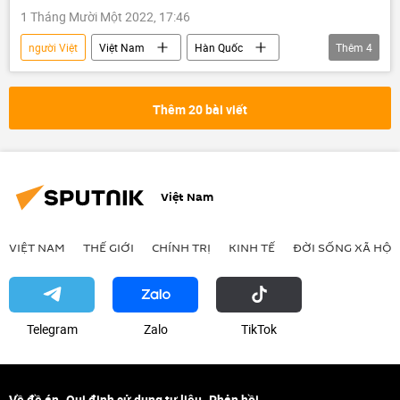
1 Tháng Mười Một 2022, 17:46
người Việt
Việt Nam
Hàn Quốc
Thêm
4
thảm họa
Tác giả
Quan điểm-Ý kiến
Seoul
Thêm 20 bài viết
Việt Nam
VIỆT NAM
THẾ GIỚI
CHÍNH TRỊ
KINH TẾ
ĐỜI SỐNG XÃ HỘI
Telegram
Zalo
ТikТоk
Về đề án
Qui định sử dụng tư liệu
Phản hồi