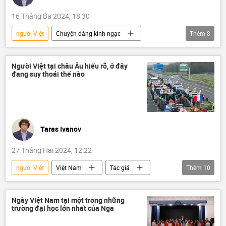
16 Tháng Ba 2024, 18:30
người Việt
Chuyện đáng kinh ngạc
Thêm
8
Tác giả
Quan điểm-Ý kiến
bơi lội
Nga
sông Hồng
sông Volga
Người Việt tại châu Âu hiểu rõ, ở đây
đang suy thoái thế nào
Xã hội
Baikal
Taras Ivanov
27 Tháng Hai 2024, 12:22
người Việt
Việt Nam
Tác giả
Thêm
10
Quan điểm-Ý kiến
Châu Âu
phương Tây
cuộc biểu tình
Ngày Việt Nam tại một trong những
trường đại học lớn nhất của Nga
Kinh tế
Xã hội