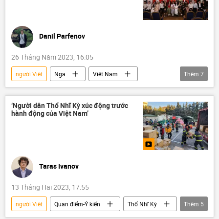
ngành nông nghiệp
Pháp
Đức
Thế giới
Danil Parfenov
26 Tháng Năm 2023, 16:05
người Việt
Nga
Việt Nam
Thêm
7
Hợp tác Nga-Việt
Văn hóa
sinh viên
chuyên gia
Tác giả
‘Người dân Thổ Nhĩ Kỳ xúc động trước
hành động của Việt Nam’
Quan điểm-Ý kiến
người Việt ở nước Nga
Taras Ivanov
13 Tháng Hai 2023, 17:55
người Việt
Quan điểm-Ý kiến
Thổ Nhĩ Kỳ
Thêm
5
Việt Nam
cứu hộ