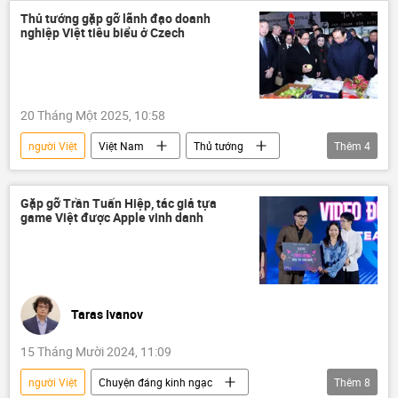
Liên minh châu Âu
phương Tây
Thủ tướng gặp gỡ lãnh đạo doanh
nghiệp Việt tiêu biểu ở Czech
Chính trị
ngoại giao
Châu Âu
chủ nghĩa cực đoan
quan hệ quốc tế
Thế giới
20 Tháng Một 2025, 10:58
người Việt
Việt Nam
Thủ tướng
Thêm
4
Phạm Minh Chính
chuyến thăm
Czech
Châu Âu
Gặp gỡ Trần Tuấn Hiệp, tác giả tựa
game Việt được Apple vinh danh
Taras Ivanov
15 Tháng Mười 2024, 11:09
người Việt
Chuyện đáng kinh ngạc
Thêm
8