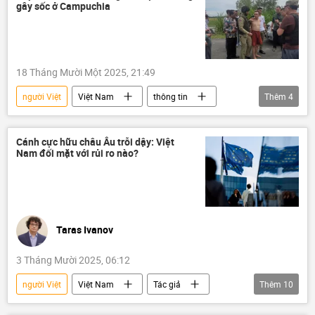
gây sốc ở Campuchia
Tổng kết 2025 và Dự báo 2026
18 Tháng Mười Một 2025, 21:49
người Việt
Việt Nam
thông tin
Thêm
4
Xã hội
Campuchia
công an
Pháp
Cánh cực hữu châu Âu trỗi dậy: Việt
Nam đối mặt với rủi ro nào?
Taras Ivanov
3 Tháng Mười 2025, 06:12
người Việt
Việt Nam
Tác giả
Thêm
10
Quan điểm-Ý kiến
EU