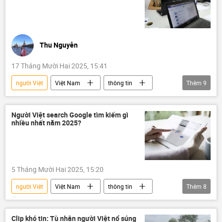
Thu Nguyễn
17 Tháng Mười Hai 2025, 15:41
người Việt
Việt Nam
thông tin
Thêm
9
Internet
AI
Xã hội
Giải trí
công nghệ
Tác giả
Người Việt search Google tìm kiếm gì
nhiều nhất năm 2025?
Pháp luật
Kinh tế
Tổng kết 2025 và Dự báo 2026
5 Tháng Mười Hai 2025, 15:20
người Việt
Việt Nam
thông tin
Thêm
8
Xã hội
Google
Du lịch
AI
phim
Văn hóa
tìm kiếm
Clip khó tin: Tù nhân người Việt nổ súng