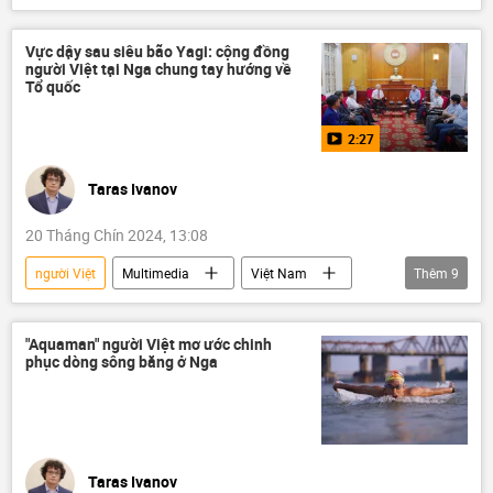
Việt Nam
game
thanh niên
Apple
Văn hóa
sáng tạo
Vực dậy sau siêu bão Yagi: cộng đồng
người Việt tại Nga chung tay hướng về
Tác giả
Quan điểm-Ý kiến
Tổ quốc
2:27
Taras Ivanov
20 Tháng Chín 2024, 13:08
người Việt
Multimedia
Việt Nam
Thêm
9
Tác giả
Video
quyên góp
Mưa bão, lũ lụt lịch sử, thiên tai kinh hoàng ở Việt Nam
"Aquaman" người Việt mơ ước chinh
phục dòng sông băng ở Nga
siêu bão
cơn bão
Xã hội
Mặt trận Tổ quốc Việt Nam
người Việt ở nước Nga
Taras Ivanov