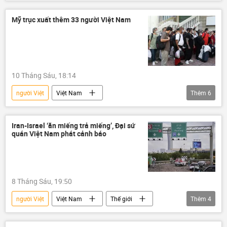
Liên bang Nga
người Việt ở nước Nga
Xã hội
Lê Minh Hưng
Thủ tướng
Mỹ trục xuất thêm 33 người Việt Nam
Hợp tác Nga-Việt
hợp tác
Hội nghị thượng đỉnh Nga-ASEAN 2026
10 Tháng Sáu, 18:14
người Việt
Việt Nam
Thêm
6
Thành phố Hồ Chí Minh
công an
Pháp luật
thông tin
trục xuất
Iran-Israel ‘ăn miếng trả miếng’, Đại sứ
quán Việt Nam phát cảnh báo
bị trục xuất
8 Tháng Sáu, 19:50
người Việt
Việt Nam
Thế giới
Thêm
4
Israel
UAV
thông tin