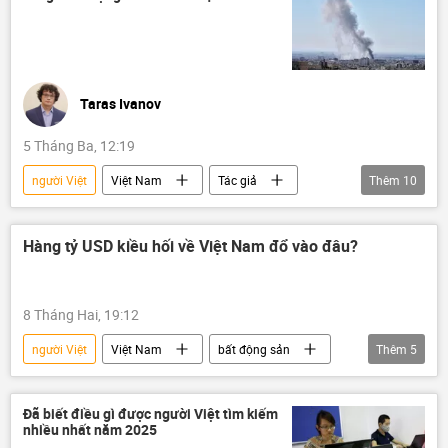
vụ giết người
giết người
Pháp luật
Taras Ivanov
5 Tháng Ba, 12:19
người Việt
Việt Nam
Tác giả
Thêm
10
Quan điểm-Ý kiến
Trung Đông
Dubai
UAE
Hàng tỷ USD kiều hối về Việt Nam đổ vào đâu?
Leo thang căng thẳng giữa Israel và Iran
Chính trị
xung đột quân sự
8 Tháng Hai, 19:12
xung đột
Xung đột Mỹ-Iran
người Việt
Việt Nam
bất động sản
Thêm
5
Quân sự
Kinh tế
Thế giới
Thành phố Hồ Chí Minh
đầu tư
Đã biết điều gì được người Việt tìm kiếm
nhiều nhất năm 2025
xây dựng