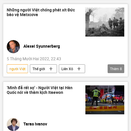
viện trợ nhân đạo
Những người Việt chống phát xít Đức
bảo vệ Matxcơva
Trận động đất ở Thổ Nhĩ Kỳ và Syria
Tác giả
Alexei Syunnerberg
5 Tháng Mười Hai 2022, 22:43
người Việt
Thế giới
Liên Xô
Thêm
8
chiến sĩ Hồng quân
Chiến tranh thế giới thứ hai
‘Mình đã rất sợ’ - Người Việt tại Hàn
Quốc nói về thảm kịch Itaewon
Chiến tranh Vệ quốc Vĩ đại
Đức Quốc xã
Moskva
Tác giả
Quan điểm-Ý kiến
Hợp tác Nga-Việt
Taras Ivanov