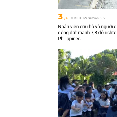
3
/9
© REUTERS GenSan DEV
Nhân viên cứu hộ và người d
động đất mạnh 7,8 độ richte
Philippines.