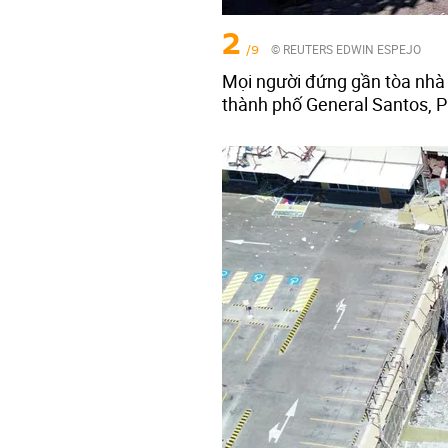
2
/9
© REUTERS EDWIN ESPEJO
Mọi người đứng gần tòa nhà 
thành phố General Santos, Ph