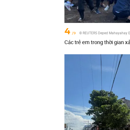
4
/9
© REUTERS Deped Mahayahay E
Các trẻ em trong thời gian xả