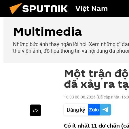
Việt Nam
Multimedia
Những bức ảnh thay ngàn lời nói. Xem những gì đang
thư viện ảnh, đồ họa thông tin và nội dung đa phươ
Một trận độ
đã xảy ra tạ
10:03 08.06.2026
(Đã cập nhật:
16:
Đăng ký
Có ít nhất 11 dư chấn (c