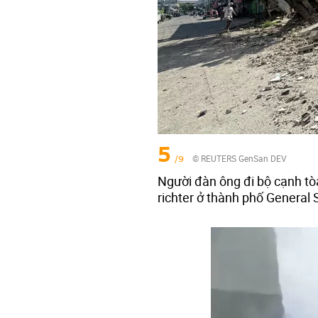
5
/9
© REUTERS GenSan DEV
Người đàn ông đi bộ cạnh tò
richter ở thành phố General 