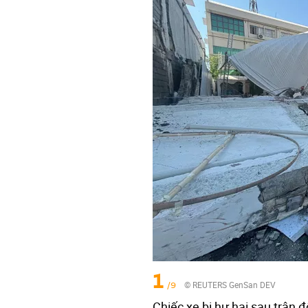
1
/9
© REUTERS GenSan DEV
Chiếc xe bị hư hại sau trận 