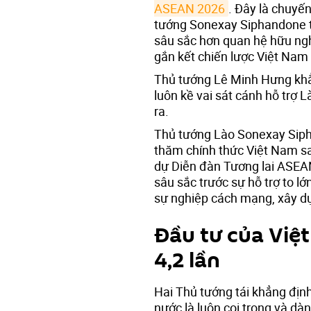
ASEAN 2026
. Đây là chuyế
tướng Sonexay Siphandone t
sâu sắc hơn quan hệ hữu nghị
gắn kết chiến lược Việt Nam 
Thủ tướng Lê Minh Hưng khẳ
luôn kề vai sát cánh hỗ trợ 
ra.
Thủ tướng Lào Sonexay Sipha
thăm chính thức Việt Nam sa
dự Diễn đàn Tương lai ASEAN
sâu sắc trước sự hỗ trợ to l
sự nghiệp cách mạng, xây dựn
Đầu tư của Việ
4,2 lần
Hai Thủ tướng tái khẳng địn
nước là luôn coi trọng và dà