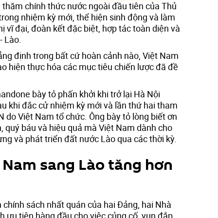
n thăm chính thức nước ngoài đầu tiên của Thủ
rong nhiệm kỳ mới, thể hiện sinh động và làm
 vĩ đại, đoàn kết đặc biệt, hợp tác toàn diện và
- Lào.
ng định trong bất cứ hoàn cảnh nào, Việt Nam
Lào hiện thực hóa các mục tiêu chiến lược đã đề
ndone bày tỏ phấn khởi khi trở lại Hà Nội
u khi đắc cử nhiệm kỳ mới và lần thứ hai tham
 do Việt Nam tổ chức. Ông bày tỏ lòng biết ơn
ớn, quý báu và hiệu quả mà Việt Nam dành cho
g và phát triển đất nước Lào qua các thời kỳ.
t Nam sang Lào tăng hơn
h chính sách nhất quán của hai Đảng, hai Nhà
nh ưu tiên hàng đầu cho việc củng cố, vun đắp