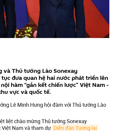
g và Thủ tướng Lào Sonexay
 tục đưa quan hệ hai nước phát triển lên
 nội hàm “gắn kết chiến lược” Việt Nam -
khu vực và quốc tế.
tướng Lê Minh Hưng hội đàm với Thủ tướng Lào
ệt liệt chào mừng Thủ tướng Sonexay
c Việt Nam và tham dự
Diễn đàn Tương lai 