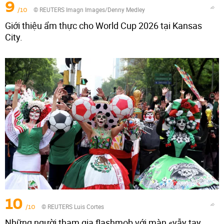
9
/10
© REUTERS Imagn Images/Denny Medley
Giới thiệu ẩm thực cho World Cup 2026 tại Kansas
City.
10
/10
© REUTERS Luis Cortes
Những người tham gia flashmob với màn «vẫy tay