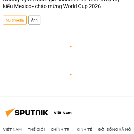
kiểu Mexico» chào mừng World Cup 2026.
Multimedia
Ảnh
Việt Nam
VIỆT NAM
THẾ GIỚI
CHÍNH TRỊ
KINH TẾ
ĐỜI SỐNG XÃ HỘI