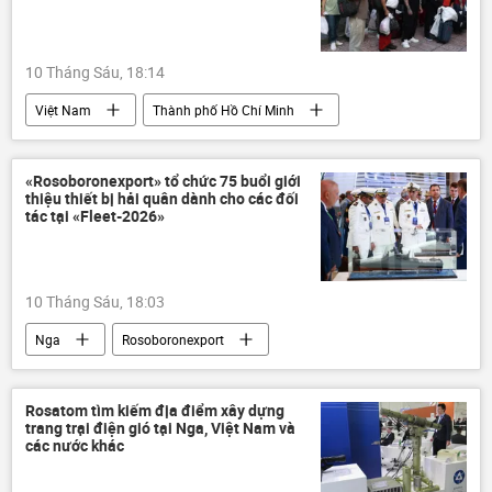
10 Tháng Sáu, 18:14
Việt Nam
Thành phố Hồ Chí Minh
công an
Pháp luật
thông tin
người Việt
trục xuất
bị trục xuất
«Rosoboronexport» tổ chức 75 buổi giới
thiệu thiết bị hải quân dành cho các đối
tác tại «Fleet-2026»
10 Tháng Sáu, 18:03
Nga
Rosoboronexport
cuộc triển lãm
Quan điểm-Ý kiến
Rosatom tìm kiếm địa điểm xây dựng
trang trại điện gió tại Nga, Việt Nam và
các nước khác