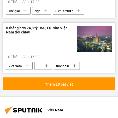
10 Tháng Sáu, 17:23
Thế giới
Nga
Điện Kremlin
Ấn Độ
Armenia
Chính trị
ASEAN
Kazan
5 tháng hơn 24,8 tỷ USD, FDI vào Việt
Nam đổi chiều
Hội nghị thượng đỉnh Nga-ASEAN 2026
10 Tháng Sáu, 16:55
Việt Nam
FDI
thông tin
Kinh tế
doanh nghiệp
ngành dệt may
Thêm 20 bài viết
Việt Nam