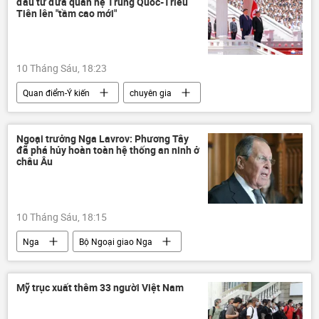
đầu tư đưa quan hệ Trung Quốc-Triều
Tiên lên "tầm cao mới"
10 Tháng Sáu, 18:23
Quan điểm-Ý kiến
chuyên gia
Trung Quốc
Bắc Triều Tiên
Chính trị
Kim Jong-un
Ngoại trưởng Nga Lavrov: Phương Tây
đã phá hủy hoàn toàn hệ thống an ninh ở
Tập Cận Bình
Thế giới
Châu Á
châu Âu
10 Tháng Sáu, 18:15
Nga
Bộ Ngoại giao Nga
phương Tây
Chính trị
Thế giới
Mỹ trục xuất thêm 33 người Việt Nam