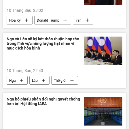
10 Tháng Sáu, 23:02
Hoa Kỳ
Donald Trump
Iran
Thế giới
Xung đột Mỹ-Iran
Nga và Lào sẽ ký kết thỏa thuận hợp tác
trong lĩnh vực năng lượng hạt nhân vì
mục đích hòa bình
10 Tháng Sáu, 22:43
Nga
Lào
Thế giới
Rosatom
Bộ Ngoại giao Nga
năng lượng
năng lượng hạt nhân
Nga bỏ phiếu phản đối nghị quyết chống
Iran tại Hội đồng IAEA
nhà máy điện hạt nhân