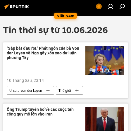
Việt Nam
Tin thời sự từ 10.06.2026
"Sắp bắt đầu rồi." Phát ngôn của bà Von
der Leyen về Nga gây xôn xao dư luận
phương Tây
10 Tháng Sáu, 23:14
Ursula von der Leyen
Thế giới
Châu Âu
Nga
Pháp
EU
Ủy ban châu Âu
Vladimir Putin
Ông Trump tuyên bố về các cuộc tấn
công quy mô lớn vào Iran
Moskva
phương Tây
Quân đội Nga