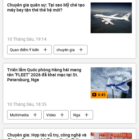
Vladimir Putin
Emmanuel Macron
Chuyên gia quân sự: Tại sao Mỹ chế tạo
máy bay tận thế thế hệ mới?
Gerhard Schroeder
Alexander Stubb
Đức
Pháp
Bỉ
Phần Lan
Điện Kremlin
Bộ Ngoại giao Nga
10 Tháng Sáu, 19:14
Anh
Moskva
Kiev
Quan điểm-Ý kiến
chuyên gia
Hội đồng châu Âu
Yury Ushakov
Hoa Kỳ
Thế giới
Chính trị
Triển lãm Quốc phòng Hàng hải mang
tên "FLEET" 2026 đã khai mạc tại St.
Petersburg, Nga
0:45
10 Tháng Sáu, 18:35
Multimedia
Video
Nga
Quân sự
St. Petersburg
cuộc triển lãm
Thế giới
Chuyên gia: Hợp tác vũ trụ, công nghệ và