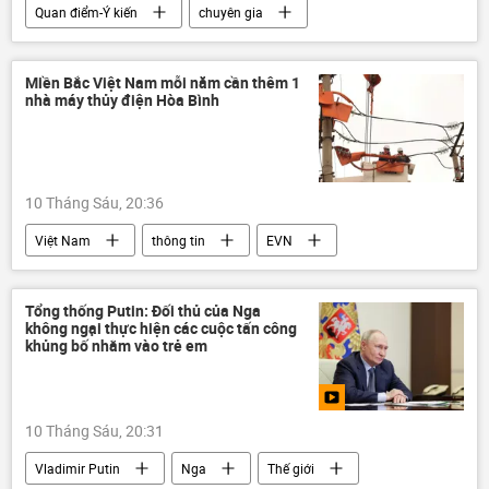
Quan điểm-Ý kiến
chuyên gia
Thế giới
Nga
phương Tây
Chính trị
Miền Bắc Việt Nam mỗi năm cần thêm 1
nhà máy thủy điện Hòa Bình
10 Tháng Sáu, 20:36
Việt Nam
thông tin
EVN
điện
nắng nóng
Bộ Công Thương
thủy điện Hòa Bình
Tổng thống Putin: Đối thủ của Nga
không ngại thực hiện các cuộc tấn công
khủng bố nhằm vào trẻ em
10 Tháng Sáu, 20:31
Vladimir Putin
Nga
Thế giới