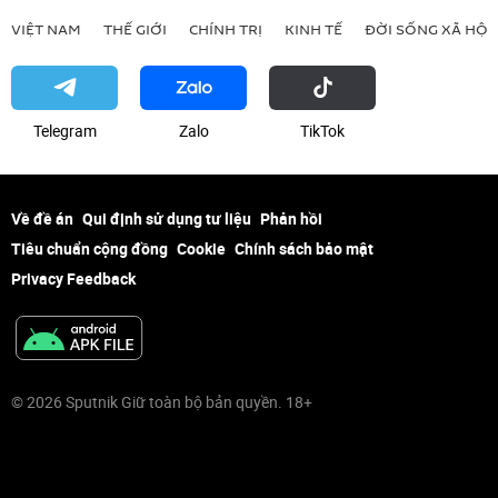
VIỆT NAM
THẾ GIỚI
CHÍNH TRỊ
KINH TẾ
ĐỜI SỐNG XÃ HỘI
Telegram
Zalo
ТikТоk
Về đề án
Qui định sử dụng tư liệu
Phản hồi
Tiêu chuẩn cộng đồng
Cookie
Chính sách bảo mật
Privacy Feedback
© 2026 Sputnik Giữ toàn bộ bản quyền. 18+