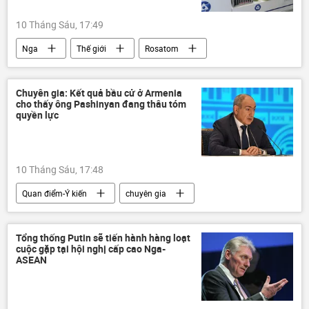
10 Tháng Sáu, 17:49
Nga
Thế giới
Rosatom
quan hệ
hợp tác
Hợp tác Nga-Việt
Việt Nam
Chuyên gia: Kết quả bầu cử ở Armenia
cho thấy ông Pashinyan đang thâu tóm
quyền lực
10 Tháng Sáu, 17:48
Quan điểm-Ý kiến
chuyên gia
Armenia
Chính trị
Tổng thống Putin sẽ tiến hành hàng loạt
cuộc gặp tại hội nghị cấp cao Nga-
ASEAN