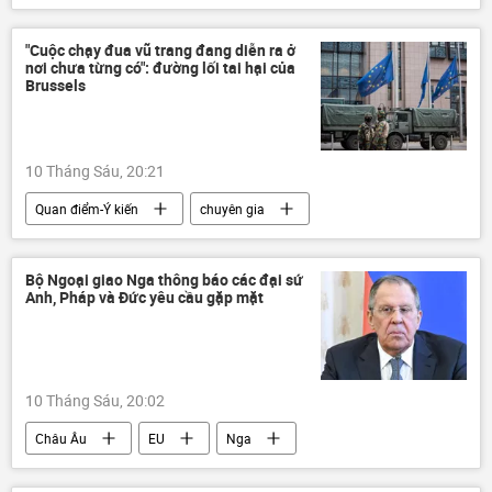
LNR
Châu Âu
Trẻ em
Cuộc khủng hoảng ở Ukraina
tấn công
"Cuộc chạy đua vũ trang đang diễn ra ở
nơi chưa từng có": đường lối tai hại của
Lugansk
Brussels
10 Tháng Sáu, 20:21
Quan điểm-Ý kiến
chuyên gia
Brussels
Thế giới
Châu Âu
Chính trị
EU
Bộ Ngoại giao Nga thông báo các đại sứ
Anh, Pháp và Đức yêu cầu gặp mặt
10 Tháng Sáu, 20:02
Châu Âu
EU
Nga
Sergey Lavrov
Thế giới