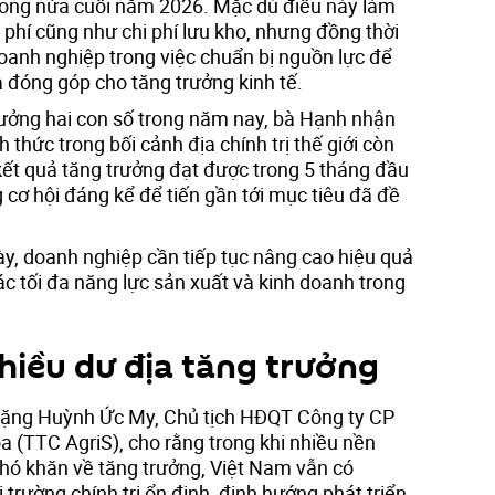
rong nửa cuối năm 2026. Mặc dù điều này làm
phí cũng như chi phí lưu kho, nhưng đồng thời
anh nghiệp trong việc chuẩn bị nguồn lực để
à đóng góp cho tăng trưởng kinh tế.
rưởng hai con số trong năm nay, bà Hạnh nhận
h thức trong bối cảnh địa chính trị thế giới còn
 kết quả tăng trưởng đạt được trong 5 tháng đầu
cơ hội đáng kể để tiến gần tới mục tiêu đã đề
ày, doanh nghiệp cần tiếp tục nâng cao hiệu quả
ác tối đa năng lực sản xuất và kinh doanh trong
hiều dư địa tăng trưởng
Đặng Huỳnh Ức My, Chủ tịch HĐQT Công ty CP
 (TTC AgriS), cho rằng trong khi nhiều nền
khó khăn về tăng trưởng, Việt Nam vẫn có
 trường chính trị ổn định, định hướng phát triển