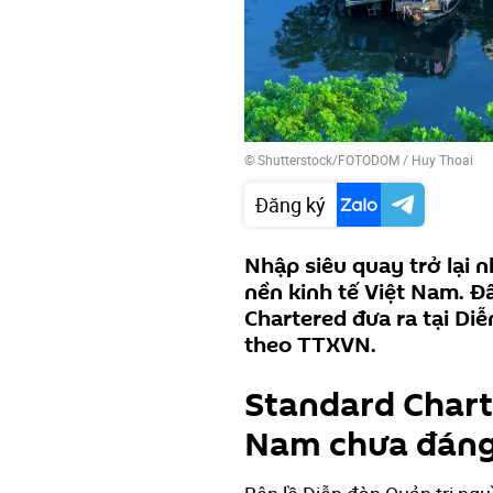
© Shutterstock/FOTODOM / Huy Thoai
Đăng ký
Nhập siêu quay trở lại n
nền kinh tế Việt Nam. Đ
Chartered đưa ra tại Di
theo TTXVN.
Standard Chart
Nam chưa đáng 