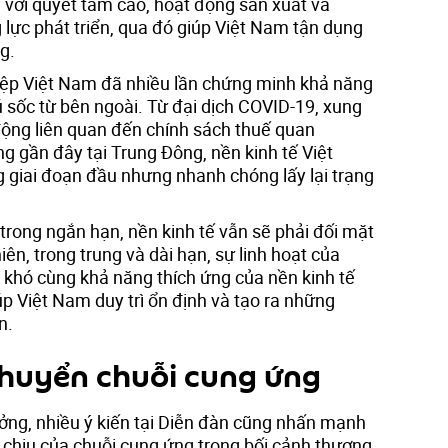
 với quyết tâm cao, hoạt động sản xuất và
lực phát triển, qua đó giúp Việt Nam tận dụng
g.
iệp Việt Nam đã nhiều lần chứng minh khả năng
 sốc từ bên ngoài. Từ đại dịch COVID-19, xung
 động liên quan đến chính sách thuế quan
g gần đây tại Trung Đông, nền kinh tế Việt
 giai đoạn đầu nhưng nhanh chóng lấy lại trạng
trong ngắn hạn, nền kinh tế vẫn sẽ phải đối mặt
iên, trong trung và dài hạn, sự linh hoạt của
 khó cùng khả năng thích ứng của nền kinh tế
úp Việt Nam duy trì ổn định và tạo ra những
n.
 chuyển chuỗi cung ứng
ưởng, nhiều ý kiến tại Diễn đàn cũng nhấn mạnh
chịu của chuỗi cung ứng trong bối cảnh thương