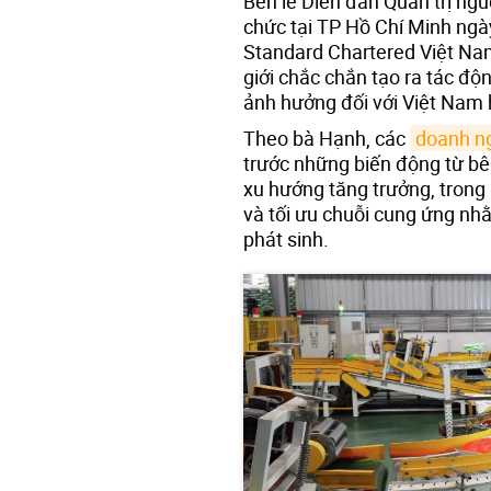
Bên lề Diễn đàn Quản trị ng
chức tại TP Hồ Chí Minh ng
Standard Chartered Việt Nam,
giới chắc chắn tạo ra tác độ
ảnh hưởng đối với Việt Nam 
Theo bà Hạnh, các
doanh n
trước những biến động từ bê
xu hướng tăng trưởng, trong
và tối ưu chuỗi cung ứng nh
phát sinh.