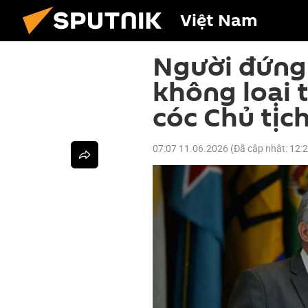
Việt Nam
Người đứng
không loại 
cóc Chủ tịc
07:07 11.06.2026
(Đã cập nhật:
12: