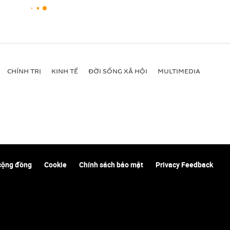
CHÍNH TRỊ
KINH TẾ
ĐỜI SỐNG XÃ HỘI
MULTIMEDIA
cộng đồng
Cookie
Chính sách bảo mật
Privacy Feedback