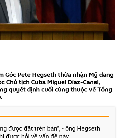
m Góc Pete Hegseth thừa nhận Mỹ đang
c Chủ tịch Cuba Miguel Díaz-Canel,
ng quyết định cuối cùng thuộc về Tổng
.
g được đặt trên bàn”, - ông Hegseth
khi được hỏi về vấn đề này.