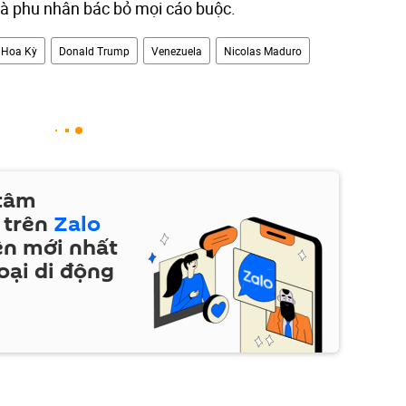
à phu nhân bác bỏ mọi cáo buộc.
Hoa Kỳ
Donald Trump
Venezuela
Nicolas Maduro
 tâm
 trên
Zalo
ện mới nhất
oại di động