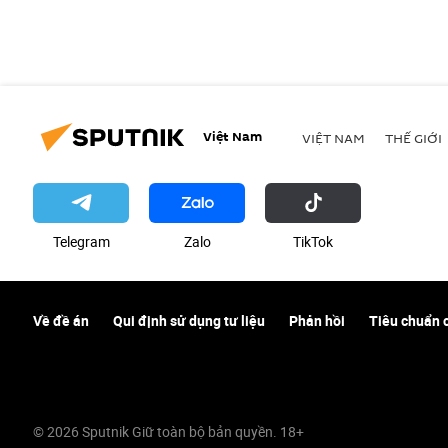
Việt Nam
VIỆT NAM
THẾ GIỚI
Telegram
Zalo
ТikТоk
Về đề án
Qui định sử dụng tư liệu
Phản hồi
Tiêu chuẩn 
© 2026 Sputnik Giữ toàn bộ bản quyền. 18+