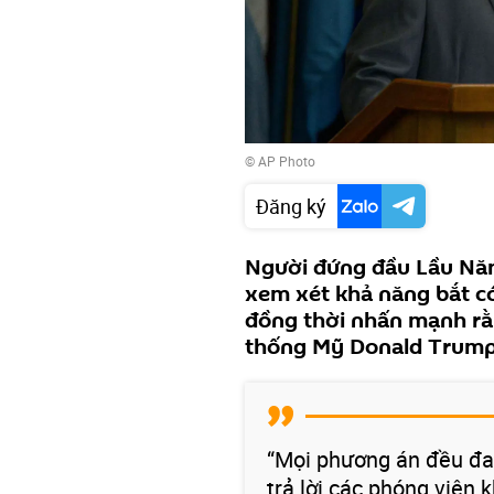
© AP Photo
Đăng ký
Người đứng đầu Lầu Nă
xem xét khả năng bắt có
đồng thời nhấn mạnh rằ
thống Mỹ Donald Trump
“Mọi phương án đều đan
trả lời các phóng viên 