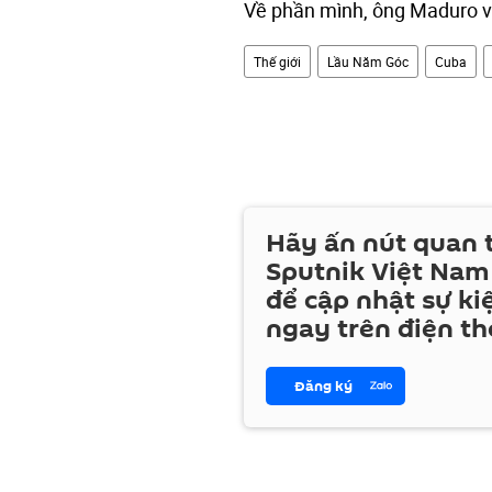
Về phần mình, ông Maduro v
Thế giới
Lầu Năm Góc
Cuba
Hãy ấn nút quan
Sputnik Việt Nam
để cập nhật sự ki
ngay trên điện th
Đăng ký