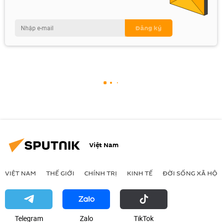
Việt Nam
VIỆT NAM
THẾ GIỚI
CHÍNH TRỊ
KINH TẾ
ĐỜI SỐNG XÃ HỘI
Telegram
Zalo
ТikТоk