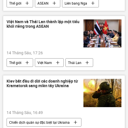
Thế giới
ASEAN
Liên bang Nga
Châu Á
Vladimir Putin
Việt Nam và Thái Lan thành lập một tiểu
khối riêng trong ASEAN
14 Tháng Sáu, 17:26
Thế giới
Việt Nam
Thái Lan
hợp tác
quan hệ
quan hệ song phương
Kinh tế
Kiev bắt đầu di dời các doanh nghiệp từ
Kramatorsk sang miền tây Ukraina
14 Tháng Sáu, 16:49
Chiến dịch quân sự đặc biệt tại Ukraina