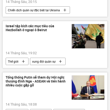
14 Tháng Sáu, 20:15
Chiến dịch quân sự đặc biệt tại Ukraina
Nga
Thế giới
Cuộc khủng hoảng ở Ukraina
Ukraina
Israel tập kích các mục tiêu của
Hezbollah ở ngoại ô Beirut
xung đột quân sự
14 Tháng Sáu, 19:02
Thế giới
xung đột quân sự
Lebanon
Israel
Leo thang căng thẳng giữa Israel và Iran
Tổng thống Putin sẽ tham dự Hội nghị
thượng đỉnh Nga - ASEAN và tiến hành
nhiều cuộc gặp gỡ
14 Tháng Sáu, 18:08