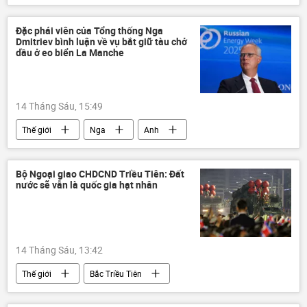
Nga
Bộ Quốc phòng Nga
chiến dịch
Cuộc khủng hoảng ở Ukraina
Đặc phái viên của Tổng thống Nga
Dmitriev bình luận về vụ bắt giữ tàu chở
Ukraina
xung đột quân sự
dầu ở eo biển La Manche
14 Tháng Sáu, 15:49
Thế giới
Nga
Anh
phương Tây
Chính trị
Chính sách
eo biển La Manche
Bộ Ngoại giao CHDCND Triều Tiên: Đất
nước sẽ vẫn là quốc gia hạt nhân
14 Tháng Sáu, 13:42
Thế giới
Bắc Triều Tiên
nhà khoa học hạt nhân
lĩnh vực hạt nhân