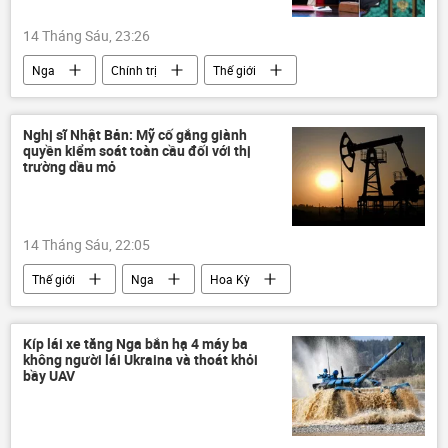
14 Tháng Sáu, 23:26
Nga
Chính trị
Thế giới
Hoa Kỳ
Vladimir Putin
Donald Trump
Kiev
Iran
Nghị sĩ Nhật Bản: Mỹ cố gắng giành
quyền kiểm soát toàn cầu đối với thị
Xung đột Mỹ-Iran
trường dầu mỏ
Cuộc khủng hoảng ở Ukraina
DNR
LNR
Donbass
14 Tháng Sáu, 22:05
Thế giới
Nga
Hoa Kỳ
Nhật Bản
dầu mỏ
năng lượng
Kíp lái xe tăng Nga bắn hạ 4 máy ba
không người lái Ukraina và thoát khỏi
bầy UAV