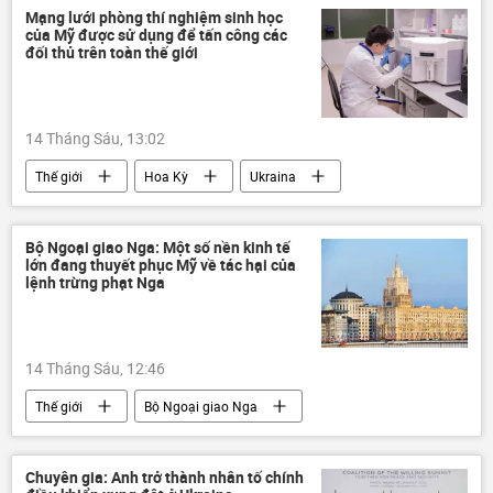
Mạng lưới phòng thí nghiệm sinh học
của Mỹ được sử dụng để tấn công các
đối thủ trên toàn thế giới
14 Tháng Sáu, 13:02
Thế giới
Hoa Kỳ
Ukraina
sinh học
Bộ Ngoại giao Nga: Một số nền kinh tế
lớn đang thuyết phục Mỹ về tác hại của
lệnh trừng phạt Nga
14 Tháng Sáu, 12:46
Thế giới
Bộ Ngoại giao Nga
Hoa Kỳ
G20
APEC
hợp tác
Kinh tế
phương Tây
Chuyên gia: Anh trở thành nhân tố chính