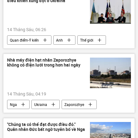
điều khiển xung đột ở Ukraina
14 Tháng Sáu, 06:26
Quan điểm-Ý kiến
Anh
Thế giới
Ukraina
Nga
Crưm
Maria Zakharova
Châu Âu
Nhà máy điện hạt nhân Zaporozhye
không có điện lưới trong hơn hai ngày
Bộ Ngoại giao Nga
Pháp
Đức
Kiev
Hoa Kỳ
Emmanuel Macron
Vladimir Zelensky
14 Tháng Sáu, 04:19
Nga
Ukraina
Zaporozhye
nhà máy điện hạt nhân
Thế giới
xung đột quân sự
"Chúng ta có thể đạt được điều đó."
Quân nhân Đức bất ngờ tuyên bố về Nga