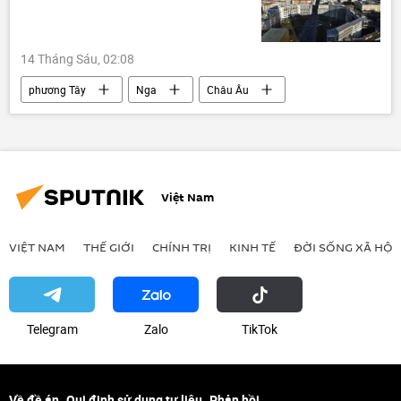
14 Tháng Sáu, 02:08
phương Tây
Nga
Châu Âu
Đức
EU
Thế giới
Vladimir Putin
Ukraina
Moskva
Berlin
Quan điểm-Ý kiến
Việt Nam
VIỆT NAM
THẾ GIỚI
CHÍNH TRỊ
KINH TẾ
ĐỜI SỐNG XÃ HỘI
Telegram
Zalo
ТikТоk
Về đề án
Qui định sử dụng tư liệu
Phản hồi