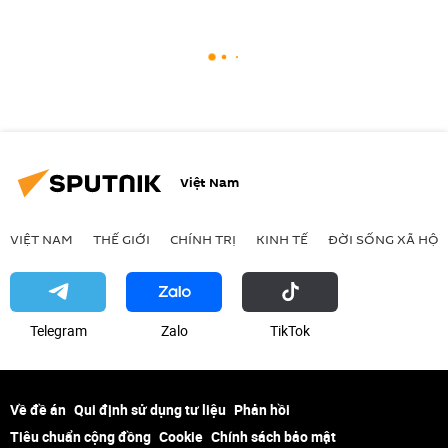
Việt Nam
VIỆT NAM
THẾ GIỚI
CHÍNH TRỊ
KINH TẾ
ĐỜI SỐNG XÃ HỘI
Telegram
Zalo
ТikТоk
Về đề án
Qui định sử dụng tư liệu
Phản hồi
Tiêu chuẩn cộng đồng
Cookie
Chính sách bảo mật