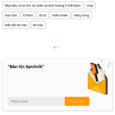
Mưa bão, lũ lụt lịch sử, thiên tai kinh hoàng ở Việt Nam
mưa
Hạn hán
El Nino
lũ lụt
thiên nhiên
nắng nóng
biến đổi khí hậu
khí hậu
"Bản tin Sputnik"