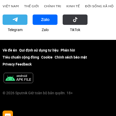
VIỆT NAM
THẾ GIỚI
CHÍNH TRỊ
KINH TẾ
ĐỜI SỐNG XÃ HỘI
Telegram
Zalo
ТikТоk
Về đề án
Qui định sử dụng tư liệu
Phản hồi
Tiêu chuẩn cộng đồng
Cookie
Chính sách bảo mật
Privacy Feedback
© 2026 Sputnik Giữ toàn bộ bản quyền. 18+