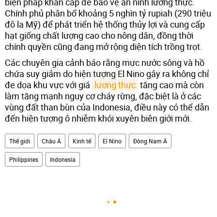
biện pháp khẩn cấp để bảo vệ an ninh lương thực.
Chính phủ phân bổ khoảng 5 nghìn tỷ rupiah (290 triệu
đô la Mỹ) để phát triển hệ thống thủy lợi và cung cấp
hạt giống chất lượng cao cho nông dân, đồng thời
chính quyền cũng đang mở rộng diện tích trồng trọt.
Các chuyên gia cảnh báo rằng mực nước sông và hồ
chứa suy giảm do hiện tượng El Nino gây ra không chỉ
đe dọa khu vực với giá
lương thực
tăng cao mà còn
làm tăng mạnh nguy cơ cháy rừng, đặc biệt là ở các
vùng đất than bùn của Indonesia, điều này có thể dẫn
đến hiện tượng ô nhiễm khói xuyên biên giới mới.
Thế giới
Châu Á
Kinh tế
El Nino
Đông Nam Á
Philippines
Indonesia