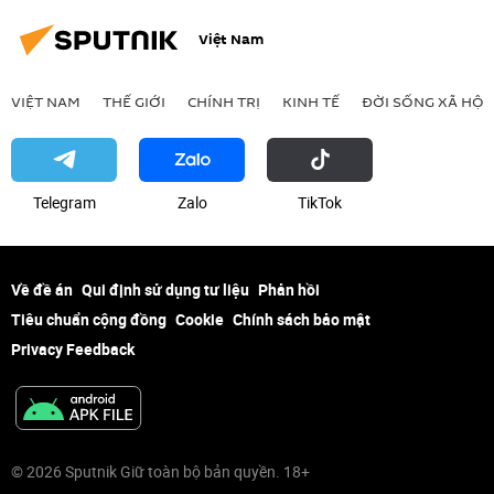
Việt Nam
VIỆT NAM
THẾ GIỚI
CHÍNH TRỊ
KINH TẾ
ĐỜI SỐNG XÃ HỘI
Telegram
Zalo
ТikТоk
Về đề án
Qui định sử dụng tư liệu
Phản hồi
Tiêu chuẩn cộng đồng
Cookie
Chính sách bảo mật
Privacy Feedback
© 2026 Sputnik Giữ toàn bộ bản quyền. 18+