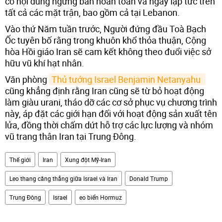
có nội dung ngừng bắn hoàn toàn và ngay lập tức trên
tất cả các mặt trận, bao gồm cả tại Lebanon.
Vào thứ Năm tuần trước, Người đứng đầu Toà Bạch
Ốc tuyên bố rằng trong khuôn khổ thỏa thuận, Cộng
hòa Hồi giáo Iran sẽ cam kết không theo đuổi việc sở
hữu vũ khí hạt nhân.
Văn phòng
Thủ tướng Israel Benjamin Netanyahu 
cũng khẳng định rằng Iran cũng sẽ từ bỏ hoạt động
làm giàu urani, tháo dỡ các cơ sở phục vụ chương trình
này, áp đặt các giới hạn đối với hoạt động sản xuất tên
lửa, đồng thời chấm dứt hỗ trợ các lực lượng và nhóm
vũ trang thân Iran tại Trung Đông.
Thế giới
Iran
Xung đột Mỹ-Iran
Leo thang căng thẳng giữa Israel và Iran
Donald Trump
Trung Đông
Israel
eo biển Hormuz