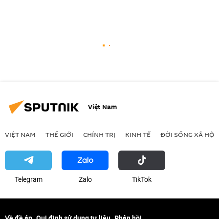
Việt Nam
VIỆT NAM
THẾ GIỚI
CHÍNH TRỊ
KINH TẾ
ĐỜI SỐNG XÃ HỘI
Telegram
Zalo
ТikТоk
Về đề án
Qui định sử dụng tư liệu
Phản hồi