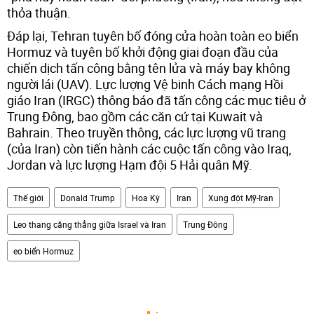
thỏa thuận.
Đáp lại, Tehran tuyên bố đóng cửa hoàn toàn eo biển
Hormuz và tuyên bố khởi động giai đoạn đầu của
chiến dịch tấn công bằng tên lửa và máy bay không
người lái (UAV). Lực lượng Vệ binh Cách mạng Hồi
giáo Iran (IRGC) thông báo đã tấn công các mục tiêu ở
Trung Đông, bao gồm các căn cứ tại Kuwait và
Bahrain. Theo truyền thông, các lực lượng vũ trang
(của Iran) còn tiến hành các cuộc tấn công vào Iraq,
Jordan và lực lượng Hạm đội 5 Hải quân Mỹ.
Thế giới
Donald Trump
Hoa Kỳ
Iran
Xung đột Mỹ-Iran
Leo thang căng thẳng giữa Israel và Iran
Trung Đông
eo biển Hormuz