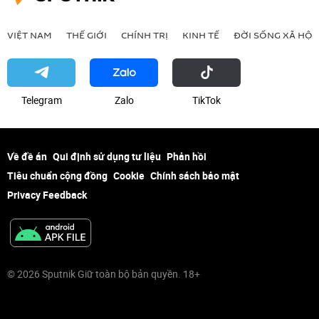
VIỆT NAM
THẾ GIỚI
CHÍNH TRỊ
KINH TẾ
ĐỜI SỐNG XÃ HỘI
Telegram
Zalo
ТikТоk
Về đề án
Qui định sử dụng tư liệu
Phản hồi
Tiêu chuẩn cộng đồng
Cookie
Chính sách bảo mật
Privacy Feedback
© 2026 Sputnik Giữ toàn bộ bản quyền. 18+