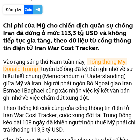
Đăng ký
Chi phí của Mỹ cho chiến dịch quân sự chống
Iran đã dừng ở mức 113,3 tỷ USD và không
tiếp tục gia tăng, theo dữ liệu từ cổng thông
tin điện tử Iran War Cost Tracker.
Vào rạng sáng thứ Năm tuần này,
Tổng thống Mỹ 
Donald Trump 
tuyên bố ông đã ký Bản ghi nhớ về sự
hiểu biết chung (Memorandum of Understanding)
giữa Mỹ và Iran. Người phát ngôn Bộ Ngoại giao Iran
Esmaeil Baghaei cũng xác nhận việc ký kết văn bản
ghi nhớ về việc chấm dứt xung đột.
Theo thống kê cuối cùng của cổng thông tin điện tử
Iran War Cost Tracker, cuộc xung đột tại Trung Đông
kéo dài 108 ngày đã khiến người nộp thuế Mỹ phải chi
trả khoảng 113,3 tỷ USD.
Cho đến nay, Washington vẫn chưa công bố số liệu