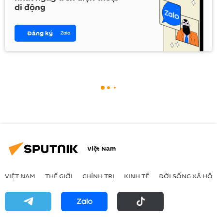
di động
Đăng ký
Việt Nam
VIỆT NAM
THẾ GIỚI
CHÍNH TRỊ
KINH TẾ
ĐỜI SỐNG XÃ HỘI