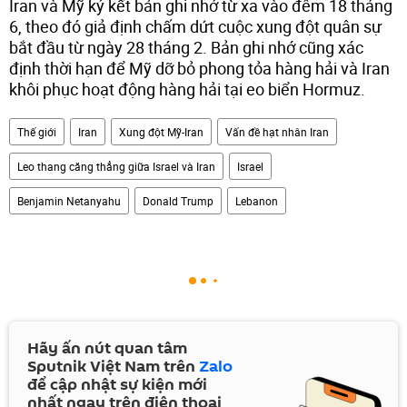
Iran và Mỹ ký kết bản ghi nhớ từ xa vào đêm 18 tháng
6, theo đó giả định chấm dứt cuộc xung đột quân sự
bắt đầu từ ngày 28 tháng 2. Bản ghi nhớ cũng xác
định thời hạn để Mỹ dỡ bỏ phong tỏa hàng hải và Iran
khôi phục hoạt động hàng hải tại eo biển Hormuz.
Thế giới
Iran
Xung đột Mỹ-Iran
Vấn đề hạt nhân Iran
Leo thang căng thẳng giữa Israel và Iran
Israel
Benjamin Netanyahu
Donald Trump
Lebanon
Hãy ấn nút quan tâm
Sputnik Việt Nam trên
Zalo
để cập nhật sự kiện mới
nhất ngay trên điện thoại