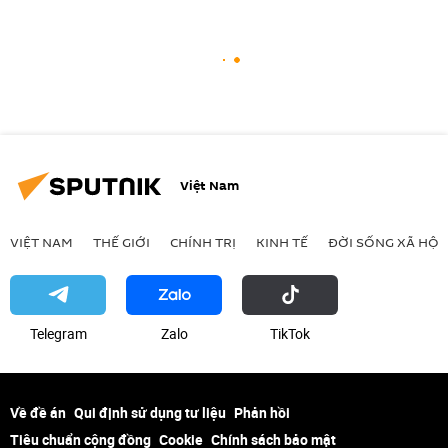
Việt Nam
VIỆT NAM
THẾ GIỚI
CHÍNH TRỊ
KINH TẾ
ĐỜI SỐNG XÃ HỘI
Telegram
Zalo
ТikТоk
Về đề án
Qui định sử dụng tư liệu
Phản hồi
Tiêu chuẩn cộng đồng
Cookie
Chính sách bảo mật