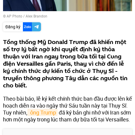
© AP Photo / Alex Brandon
Đăng ký
Tổng thống Mỹ Donald Trump đã khiến một
số trợ lý bất ngờ khi quyết định ký thỏa
thuận với Iran ngay trong bữa tối tại Cung
điện Versailles gần Paris, thay vì chờ đến lễ
ký chính thức dự kiến tổ chức ở Thụy Sĩ -
truyền thông phương Tây dẫn các nguồn tin
cho biết.
Theo bài báo, lễ ký kết chính thức ban đầu được lên kế
hoạch diễn ra vào ngày thứ Sáu tuần này tại Thụy Sĩ.
Tuy nhiên,
 ông Trump
đã ký bản ghi nhớ với Iran sớm
hơn một ngày trong lúc tham dự bữa tối tại Versailles.