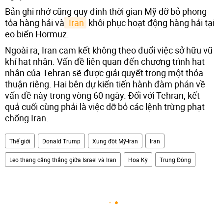
Bản ghi nhớ cũng quy định thời gian Mỹ dỡ bỏ phong
tỏa hàng hải và
 Iran
khôi phục hoạt động hàng hải tại
eo biển Hormuz.
Ngoài ra, Iran cam kết không theo đuổi việc sở hữu vũ
khí hạt nhân. Vấn đề liên quan đến chương trình hạt
nhân của Tehran sẽ được giải quyết trong một thỏa
thuận riêng. Hai bên dự kiến tiến hành đàm phán về
vấn đề này trong vòng 60 ngày. Đối với Tehran, kết
quả cuối cùng phải là việc dỡ bỏ các lệnh trừng phạt
chống Iran.
Thế giới
Donald Trump
Xung đột Mỹ-Iran
Iran
Leo thang căng thẳng giữa Israel và Iran
Hoa Kỳ
Trung Đông