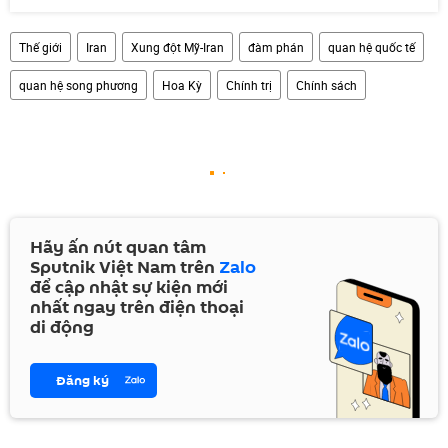
Thế giới
Iran
Xung đột Mỹ-Iran
đàm phán
quan hệ quốc tế
quan hệ song phương
Hoa Kỳ
Chính trị
Chính sách
Hãy ấn nút quan tâm
Sputnik Việt Nam trên
Zalo
để cập nhật sự kiện mới
nhất ngay trên điện thoại
di động
Đăng ký