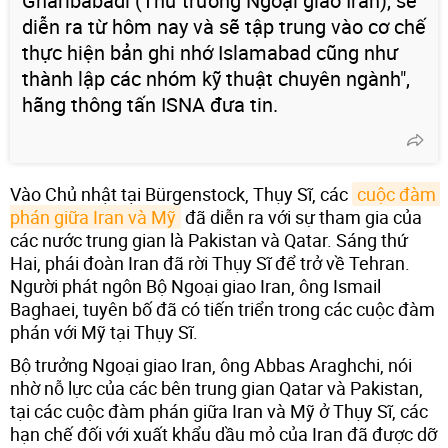
Gharibabadi (Thứ trưởng Ngoại giao Iran), sẽ
diễn ra từ hôm nay và sẽ tập trung vào cơ chế
thực hiện bản ghi nhớ Islamabad cũng như
thành lập các nhóm kỹ thuật chuyên ngành",
hãng thông tấn ISNA đưa tin.
Vào Chủ nhật tại Bürgenstock, Thụy Sĩ, các
cuộc đàm 
phán giữa Iran và Mỹ
đã diễn ra với sự tham gia của
các nước trung gian là Pakistan và Qatar. Sáng thứ
Hai, phái đoàn Iran đã rời Thụy Sĩ để trở về Tehran.
Người phát ngôn Bộ Ngoại giao Iran, ông Ismail
Baghaei, tuyên bố đã có tiến triển trong các cuộc đàm
phán với Mỹ tại Thụy Sĩ.
Bộ trưởng Ngoại giao Iran, ông Abbas Araghchi, nói
nhờ nỗ lực của các bên trung gian Qatar và Pakistan,
tại các cuộc đàm phán giữa Iran và Mỹ ở Thụy Sĩ, các
hạn chế đối với xuất khẩu dầu mỏ của Iran đã được dỡ