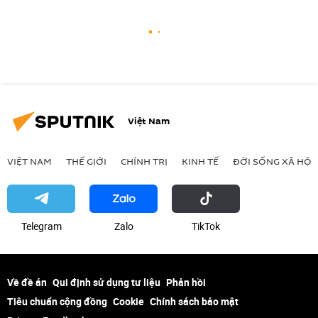
Việt Nam
VIỆT NAM
THẾ GIỚI
CHÍNH TRỊ
KINH TẾ
ĐỜI SỐNG XÃ HỘI
Telegram
Zalo
ТikТоk
Về đề án
Qui định sử dụng tư liệu
Phản hồi
Tiêu chuẩn cộng đồng
Cookie
Chính sách bảo mật