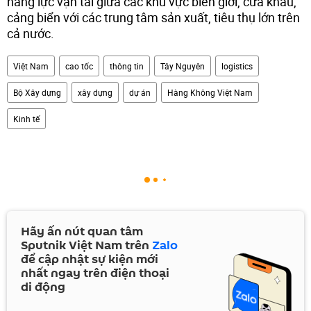
năng lực vận tải giữa các khu vực biên giới, cửa khẩu,
cảng biển với các trung tâm sản xuất, tiêu thụ lớn trên
cả nước.
Việt Nam
cao tốc
thông tin
Tây Nguyên
logistics
Bộ Xây dựng
xây dựng
dự án
Hàng Không Việt Nam
Kinh tế
Hãy ấn nút quan tâm
Sputnik Việt Nam trên
Zalo
để cập nhật sự kiện mới
nhất ngay trên điện thoại
di động