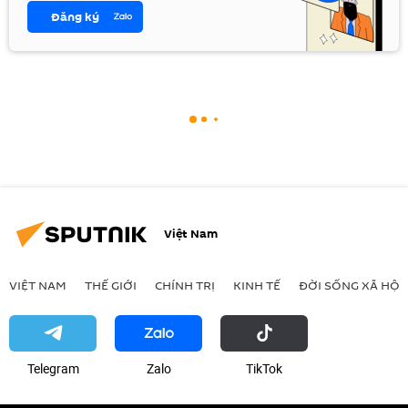
Đăng ký
Việt Nam
VIỆT NAM
THẾ GIỚI
CHÍNH TRỊ
KINH TẾ
ĐỜI SỐNG XÃ HỘI
Telegram
Zalo
ТikТоk