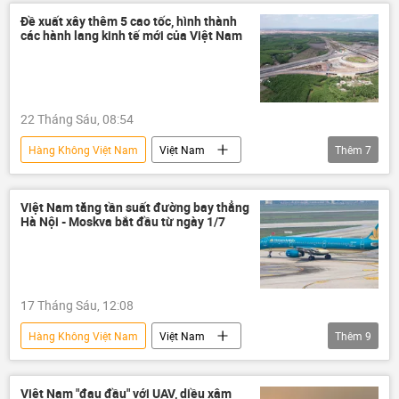
Cảng hàng không Việt Nam (ACV)
Đề xuất xây thêm 5 cao tốc, hình thành
các hành lang kinh tế mới của Việt Nam
cảng hàng không
chuyên cơ
Chính trị
chuyến thăm
22 Tháng Sáu, 08:54
Hàng Không Việt Nam
Việt Nam
Thêm
7
cao tốc
thông tin
Tây Nguyên
logistics
Bộ Xây dựng
xây dựng
Việt Nam tăng tần suất đường bay thẳng
Hà Nội - Moskva bắt đầu từ ngày 1/7
dự án
Kinh tế
17 Tháng Sáu, 12:08
Hàng Không Việt Nam
Việt Nam
Thêm
9
Du lịch
hàng không
hãng hàng không
đường bay thẳng
Việt Nam "đau đầu" với UAV, diều xâm