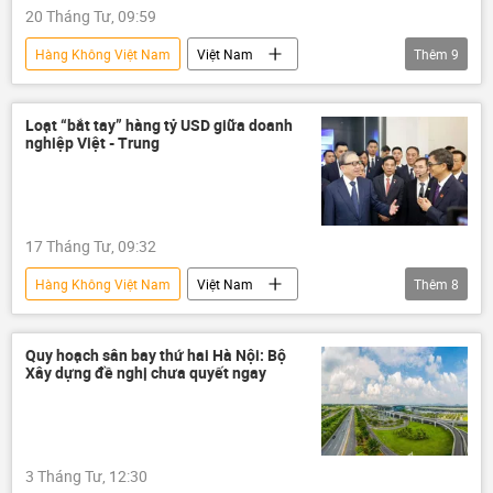
20 Tháng Tư, 09:59
Hàng Không Việt Nam
Việt Nam
Thêm
9
thông tin
Long Thành
Sân bay Long Thành
Loạt “bắt tay” hàng tỷ USD giữa doanh
nghiệp Việt - Trung
Cảng hàng không Việt Nam (ACV)
cảng hàng không
Cục Hàng không Việt Nam
17 Tháng Tư, 09:32
hãng hàng không
hàng không
Hàng Không Việt Nam
Việt Nam
Thêm
8
dự án
Cảng hàng không Việt Nam (ACV)
cảng hàng không
Quy hoạch sân bay thứ hai Hà Nội: Bộ
Xây dựng đề nghị chưa quyết ngay
Cục Hàng không Việt Nam
đầu tư
doanh nghiệp
Kinh doanh
doanh nhân
bất động sản
3 Tháng Tư, 12:30