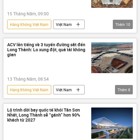
hãng hàng không
hàng không
15 Tháng Năm, 09:00
Hà Nội
quy hoạch
dự án
Hàng Không Việt Nam
Việt Nam
Thêm
10
thông tin
Long Thành
Sân bay Long Thành
dự án
ACV lên tiếng về 3 tuyến đường sắt đến
Long Thành: Lo xung đột, quá tải không
Bộ Xây dựng
xây dựng
gian
Cảng hàng không Việt Nam (ACV)
cảng hàng không
13 Tháng Năm, 08:54
Cục Hàng không Việt Nam
hàng không
Hàng Không Việt Nam
Việt Nam
Thêm
8
Long Thành
Sân bay Long Thành
dự án
Cảng hàng không Việt Nam (ACV)
Lộ trình dời bay quốc tế khỏi Tân Sơn
Nhất, Long Thành sẽ “gánh” hơn 90%
cảng hàng không
khách từ 2027
Cục Hàng không Việt Nam
hãng hàng không
hàng không