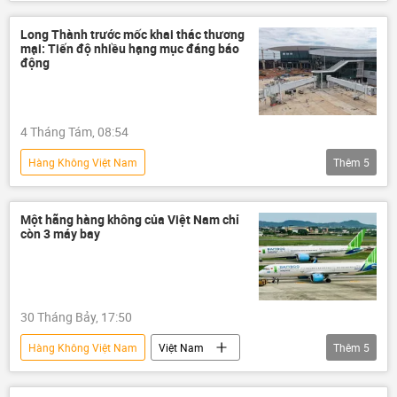
thông tin
di tích lịch sử
Sân bay
xây dựng
dự án
cảng hàng không
Long Thành trước mốc khai thác thương
mại: Tiến độ nhiều hạng mục đáng báo
Cục Hàng không Việt Nam
động
4 Tháng Tám, 08:54
Hàng Không Việt Nam
Thêm
5
Cảng hàng không Việt Nam (ACV)
Cục Hàng không Việt Nam
Long Thành
Một hãng hàng không của Việt Nam chỉ
còn 3 máy bay
Sân bay Long Thành
Việt Nam
30 Tháng Bảy, 17:50
Hàng Không Việt Nam
Việt Nam
Thêm
5
hãng hàng không
Kinh tế