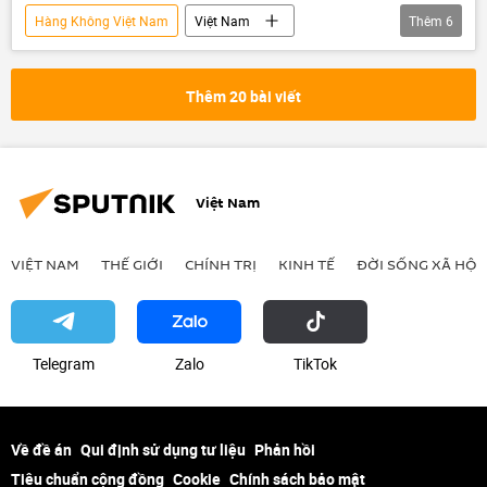
Hàng Không Việt Nam
Việt Nam
Thêm
6
Sân bay
Cảng hàng không Việt Nam (ACV)
cảng hàng không
Thêm 20 bài viết
Cục Hàng không Việt Nam
hàng không
Bộ Xây dựng
Hà Nội
Việt Nam
VIỆT NAM
THẾ GIỚI
CHÍNH TRỊ
KINH TẾ
ĐỜI SỐNG XÃ HỘI
Telegram
Zalo
ТikТоk
Về đề án
Qui định sử dụng tư liệu
Phản hồi
Tiêu chuẩn cộng đồng
Cookie
Chính sách bảo mật