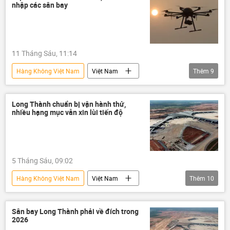
nhập các sân bay
đường bay
Hợp tác Nga-Việt
Moskva
Hà Nội
du khách
hành khách
11 Tháng Sáu, 11:14
Hàng Không Việt Nam
Việt Nam
Thêm
9
thông tin
hàng không
Cảng hàng không Việt Nam (ACV)
Long Thành chuẩn bị vận hành thử,
nhiều hạng mục vẫn xin lùi tiến độ
cảng hàng không
Cục Hàng không Việt Nam
hãng hàng không
an toàn
5 Tháng Sáu, 09:02
an ninh
Sân bay
Hàng Không Việt Nam
Việt Nam
Thêm
10
thông tin
Long Thành
Sân bay Long Thành
dự án
Sân bay Long Thành phải về đích trong
2026
Chính phủ
hàng không