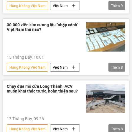
Hàng Không Việt Nam
Việt Nam
Thêm
9
thông tin
Sân bay
Sân bay Long Thành
hàng không
30.000 viên kim cương lậu "nhập cảnh"
Việt Nam thế nào?
Cảng hàng không Việt Nam (ACV)
cảng hàng không
Cục Hàng không Việt Nam
15 Tháng Bảy, 10:01
hãng hàng không
Tân Sơn Nhất
Hàng Không Việt Nam
Việt Nam
Thêm
8
buôn lậu
công an
Bộ Công an Việt Nam
tội phạm
Chạy đua mở cửa Long Thành: ACV
muốn khai thác trước, hoàn thiện sau?
kim cương
cảng hàng không
hàng hóa
hàng không
13 Tháng Bảy, 09:26
Hàng Không Việt Nam
Việt Nam
Thêm
8