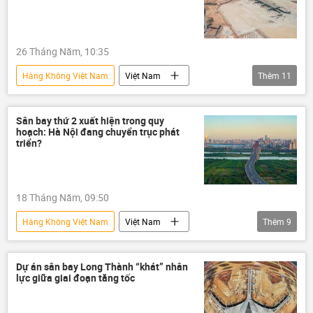
Cảng hàng không Việt Nam (ACV)
cảng hàng không
26 Tháng Năm, 10:35
Cục Hàng không Việt Nam
Hàng Không Việt Nam
Việt Nam
Thêm
11
hãng hàng không
thông tin
Long Thành
Sân bay Long Thành
dự án
Sân bay thứ 2 xuất hiện trong quy
hoạch: Hà Nội đang chuyển trục phát
xây dựng
Bộ Xây dựng
triển?
hàng không
Cảng hàng không Việt Nam (ACV)
18 Tháng Năm, 09:50
cảng hàng không
Hàng Không Việt Nam
Việt Nam
Thêm
9
Cục Hàng không Việt Nam
thông tin
hãng hàng không
Cảng hàng không Việt Nam (ACV)
Dự án sân bay Long Thành “khát” nhân
lực giữa giai đoạn tăng tốc
cảng hàng không
Cục Hàng không Việt Nam