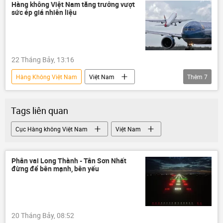
Chính trị
sản xuất
Hàng không Việt Nam tăng trưởng vượt
sức ép giá nhiên liệu
xuất nhập khẩu
22 Tháng Bảy, 13:16
Hàng Không Việt Nam
Việt Nam
Thêm
7
hàng không
Cảng hàng không Việt Nam (ACV)
Tags liên quan
cảng hàng không
Cục Hàng không Việt Nam
Việt Nam
Cục Hàng không Việt Nam
hãng hàng không
máy bay
Phân vai Long Thành - Tân Sơn Nhất
nhiên liệu
đừng để bên mạnh, bên yếu
20 Tháng Bảy, 08:52