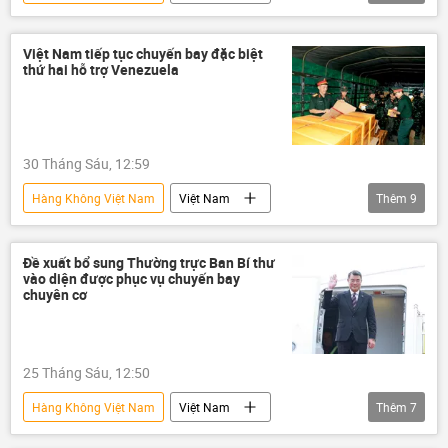
Long Thành
Sân bay Long Thành
Cảng hàng không Việt Nam (ACV)
dự án
Việt Nam tiếp tục chuyến bay đặc biệt
thứ hai hỗ trợ Venezuela
Sân bay
hàng không
cảng hàng không
Cục Hàng không Việt Nam
30 Tháng Sáu, 12:59
Hàng Không Việt Nam
Việt Nam
Thêm
9
thông tin
Venezuela
trận động đất
thiên tai
Đề xuất bổ sung Thường trực Ban Bí thư
vào diện được phục vụ chuyến bay
Bộ Ngoại giao Việt Nam
cứu hộ
chuyên cơ
Vietnam Airlines
hàng không
Cảng hàng không Việt Nam (ACV)
25 Tháng Sáu, 12:50
Hàng Không Việt Nam
Việt Nam
Thêm
7
thông tin
hàng không