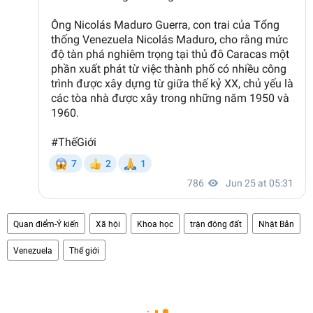
Quan điểm-Ý kiến
Xã hội
Khoa học
trận động đất
Nhật Bản
Venezuela
Thế giới