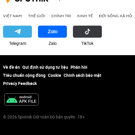
VIỆT NAM
THẾ GIỚI
CHÍNH TRỊ
KINH TẾ
ĐỜI SỐNG XÃ HỘI
Telegram
Zalo
ТikТоk
Về đề án
Qui định sử dụng tư liệu
Phản hồi
Tiêu chuẩn cộng đồng
Cookie
Chính sách bảo mật
Privacy Feedback
© 2026 Sputnik Giữ toàn bộ bản quyền. 18+