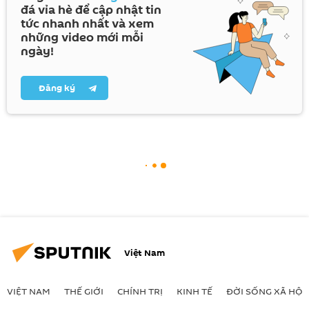
đá vỉa hè để cập nhật tin
tức nhanh nhất và xem
những video mới mỗi
ngày!
Đăng ký
Việt Nam
VIỆT NAM
THẾ GIỚI
CHÍNH TRỊ
KINH TẾ
ĐỜI SỐNG XÃ HỘI